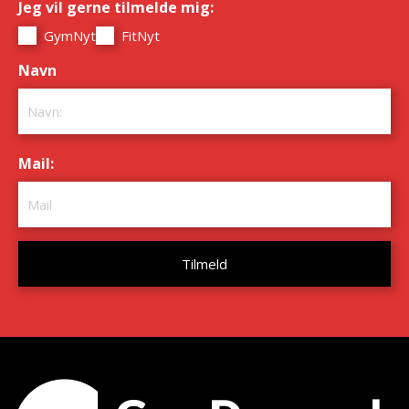
Jeg vil gerne tilmelde mig:
*
GymNyt
FitNyt
Navn
*
Mail:
*