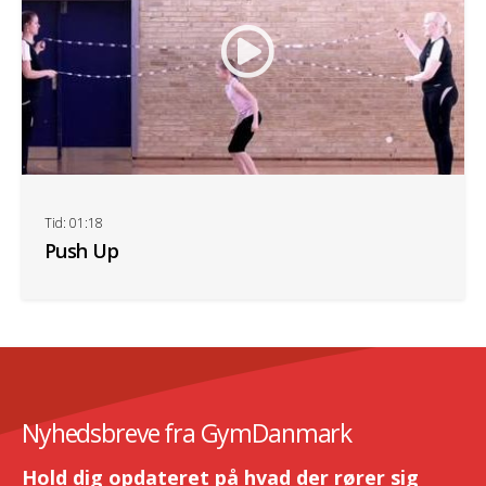
Tid: 01:18
Push Up
Nyhedsbreve fra GymDanmark
Hold dig opdateret på hvad der rører sig