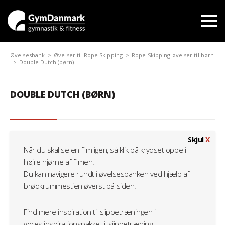
Øvelsesbank
Øvelser til Rope Skipping
Rope Skipping øvelser til børn
Double Dutch (børn)
DOUBLE DUTCH (BØRN)
Skjul
X
Når du skal se en film igen, så klik på krydset oppe i
højre hjørne af filmen.
Du kan navigere rundt i øvelsesbanken ved hjælp af
brødkrummestien øverst på siden.
Find mere inspiration til sjippetræningen i
vores
inspirationspakke til sjippetræning
.