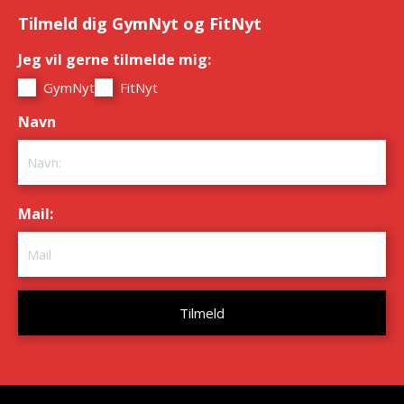
Tilmeld dig GymNyt og FitNyt
Jeg vil gerne tilmelde mig:
*
GymNyt
FitNyt
Navn
*
Mail:
*