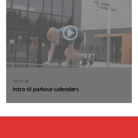
Tid: 01:35
Intro til parkour-udendørs