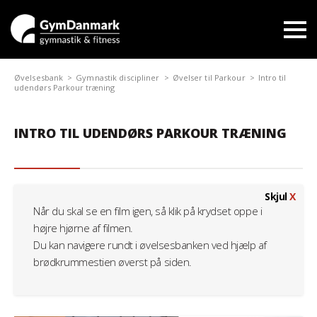
Øvelsesbank
Gymnastik discipliner
Øvelser til Parkour
Intro til
udendørs Parkour træning
INTRO TIL UDENDØRS PARKOUR TRÆNING
Skjul
X
Når du skal se en film igen, så klik på krydset oppe i
højre hjørne af filmen.
Du kan navigere rundt i øvelsesbanken ved hjælp af
brødkrummestien øverst på siden.