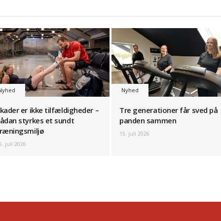
Nyhed
Nyhed
kader er ikke tilfældigheder –
Tre generationer får sved på
ådan styrkes et sundt
panden sammen
ræningsmiljø
15. juli 2026
6. juli 2026