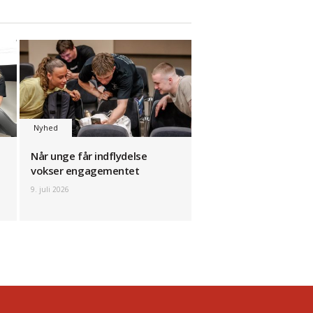
Nyhed
Når unge får indflydelse
vokser engagementet
9. juli 2026