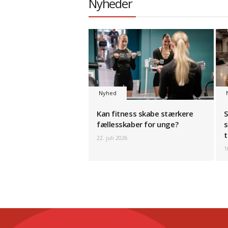
Nyheder
Nyhed
Kan fitness skabe stærkere
S
fællesskaber for unge?
s
t
22. juli 2026
1