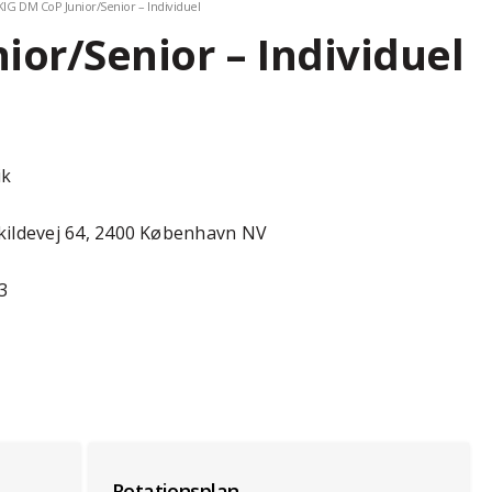
KIG DM CoP Junior/Senior – Individuel
ior/Senior – Individuel
ik
kildevej 64, 2400 København NV
23
Rotationsplan