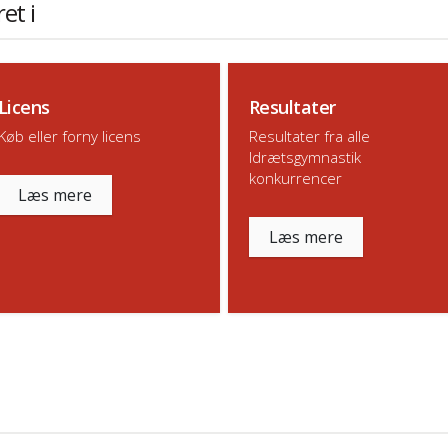
et i
Licens
Resultater
Køb eller forny licens
Resultater fra alle
Idrætsgymnastik
konkurrencer
Læs mere
Læs mere