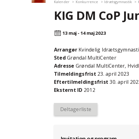
Kalender
Konkurrence
Idrætsgymnastik
KIG DM CoP Jun
13 maj - 14 maj
2023
Arrangør
Kvindelig Idrætsgymnast
Sted
Grøndal MultiCenter
Adresse
Grøndal MultiCenter, Hvid
Tilmeldingsfrist
23. april 2023
Efter­tilmeldings­frist
30. april 20
Eksternt ID
2012
Deltagerliste
Invitation og program