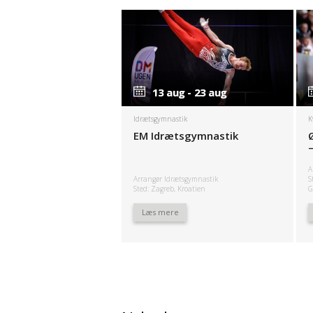
13 aug - 23 aug
13 aug - 23 aug
Idrætsgymnastik
K
EM Idrætsgymnastik
A
Arrangør Idrætsgymnastik
S
Sted: Zagreb, Kroatien
G
Læs mere