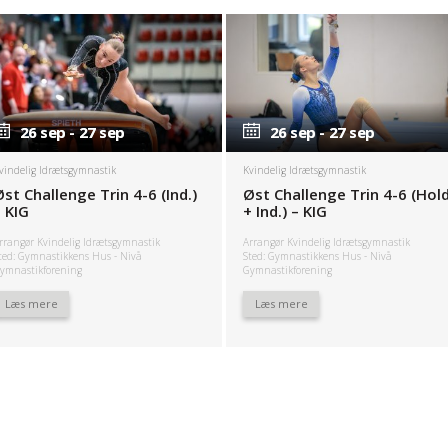
26 sep - 27 sep
26 sep - 27 sep
26 sep - 27 sep
26 sep - 27 sep
vindelig Idrætsgymnastik
Kvindelig Idrætsgymnastik
Øst Challenge Trin 4-6 (Ind.)
Øst Challenge Trin 4-6 (Hol
– KIG
+ Ind.) – KIG
rrangør Kvindelig Idrætsgymnastik
Arrangør Kvindelig Idrætsgymnastik
ted: Gymnastikkens Hus - Nivå
Sted: Gymnastikkens Hus - Nivå
ymnastikforening
Gymnastikforening
Læs mere
Læs mere