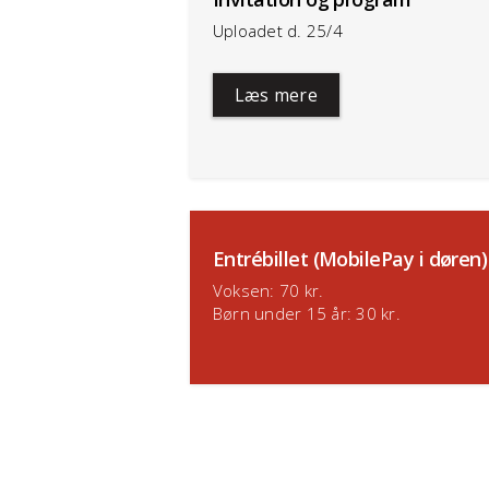
Uploadet d. 25/4
Læs mere
Entrébillet (MobilePay i døren)
Voksen: 70 kr.
Børn under 15 år: 30 kr.