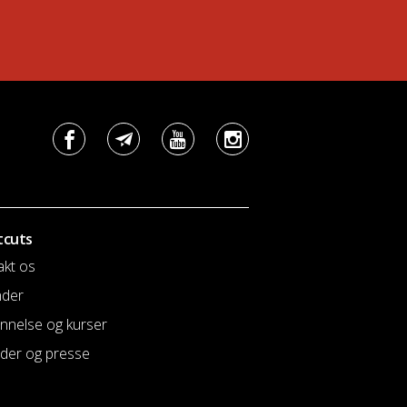
tcuts
akt os
nder
nnelse og kurser
der og presse