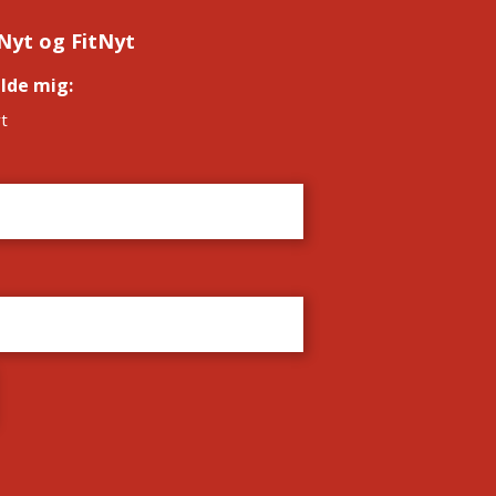
Nyt og FitNyt
elde mig:
*
t