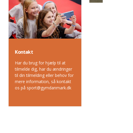
Kontakt
Har du brug for hjælp til at
tilmelde dig, har du ændringer
til din tilmelding eller behov for
mere information, så kontakt
os på sport@gymdanmark.dk