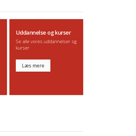
Uddannelse og kurser
Se alle vores uddannelser og
kurser
Læs mere