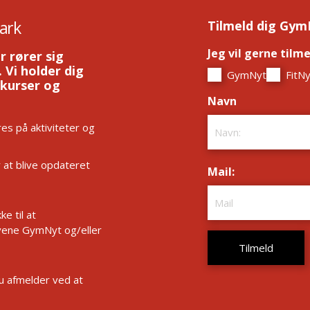
ark
Tilmeld dig Gym
Jeg vil gerne tilm
r rører sig
 Vi holder dig
GymNyt
FitNy
 kurser og
Navn
*
es på aktiviteter og
r at blive opdateret
Mail:
*
e til at
ene GymNyt og/eller
Du afmelder ved at