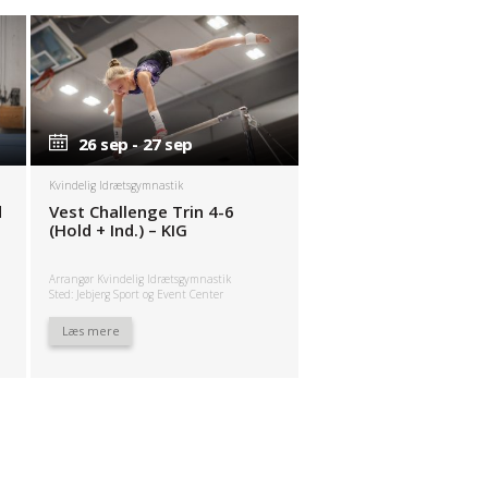
26 sep - 27 sep
26 sep - 27 sep
Kvindelig Idrætsgymnastik
d
Vest Challenge Trin 4-6
(Hold + Ind.) – KIG
Arrangør Kvindelig Idrætsgymnastik
Sted: Jebjerg Sport og Event Center
Læs mere