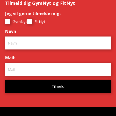
Tilmeld dig GymNyt og FitNyt
Jeg vil gerne tilmelde mig:
*
GymNyt
FitNyt
Navn
*
Mail:
*