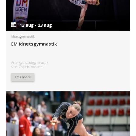
13 aug - 23 aug
13 aug - 23 aug
Idrætsgymnastik
EM Idrætsgymnastik
Arrangør Idrætsgymnastik
Sted: Zagreb, Kroatien
Læs mere