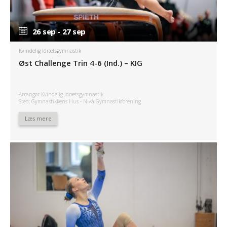
26 sep - 27 sep
26 sep - 27 sep
Kvindelig Idrætsgymnastik
Øst Challenge Trin 4-6 (Ind.) – KIG
Arrangør Kvindelig Idrætsgymnastik
Sted: Gymnastikkens Hus - Nivå Gymnastikforening
Læs mere