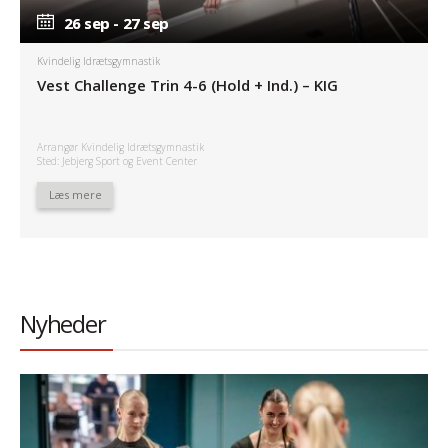
26 sep - 27 sep
26 sep - 27 sep
Kvindelig Idrætsgymnastik
Vest Challenge Trin 4-6 (Hold + Ind.) – KIG
Arrangør Kvindelig Idrætsgymnastik
Sted: Jebjerg Sport og Event Center
Læs mere
Nyheder