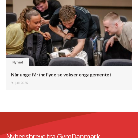
Nyhed
Når unge får indflydelse vokser engagementet
9. juli 2026
Nyhedsbreve fra GymDanmark