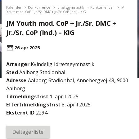
Kalender
Konkurrence
Idrætsgymnastik
Konkurrencer
JM
Youth mod. CoP + Jr./Sr. DMC + Jr./Sr. CoP (Ind.) – KIG
JM Youth mod. CoP + Jr./Sr. DMC +
Jr./Sr. CoP (Ind.) – KIG
26 apr
2025
Arrangør
Kvindelig Idrætsgymnastik
Sted
Aalborg Stadionhal
Adresse
Aalborg Stadionhal, Annebergvej 48, 9000
Aalborg
Tilmeldingsfrist
1. april 2025
Efter­tilmeldings­frist
8. april 2025
Eksternt ID
2294
Deltagerliste