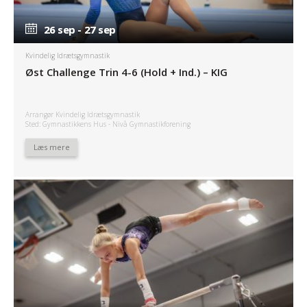
26 sep - 27 sep
26 sep - 27 sep
Kvindelig Idrætsgymnastik
Øst Challenge Trin 4-6 (Hold + Ind.) – KIG
Arrangør Kvindelig Idrætsgymnastik
Sted: Gymnastikkens Hus - Nivå Gymnastikforening
Læs mere