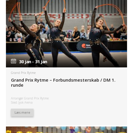
30 jan - 31 jan
30 jan - 31 jan
Grand Prix Rytme
Grand Prix Rytme – Forbundsmesterskab / DM 1.
runde
Arrangør Grand Prix Rytme
Sted: Jysk Arena
Læs mere