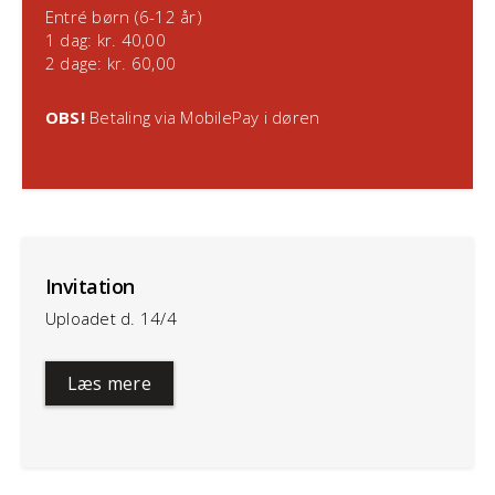
Entré børn (6-12 år)
1 dag: kr. 40,00
2 dage: kr. 60,00
OBS!
Betaling via MobilePay i døren
Invitation
Uploadet d. 14/4
Læs mere