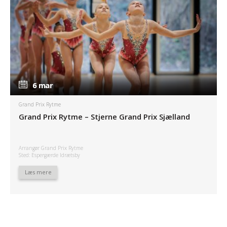
6 mar
6 mar
Grand Prix Rytme
Grand Prix Rytme – Stjerne Grand Prix Sjælland
Arrangør Grand Prix Rytme
Sted: Espergærde Idrætsby
Læs mere