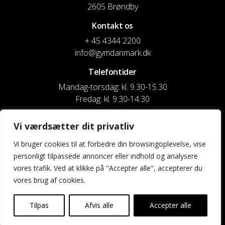
2605 Brøndby
Kontakt os
+ 45 4344 2200
info@gymdanmark.dk
Telefontider
Mandag-torsdag: kl. 9.30-15.30
Fredag: kl. 9.30-14.30
CVR nr. 20916818
Vi værdsætter dit privatliv
Reg. & Kontonr.: 4180 3119119022
Vi bruger cookies til at forbedre din browsingoplevelse, vise
personligt tilpassede annoncer eller indhold og analysere
Privatlivspolitik og cookies
vores trafik. Ved at klikke på "Accepter alle", accepterer du
vores brug af cookies.
Shortcuts
Kontakt os
Tilpas
Afvis alle
Accepter alle
Kalender