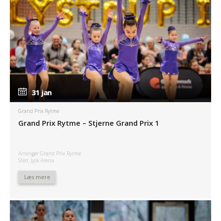
31 jan
31 jan
Grand Prix Rytme
Grand Prix Rytme – Stjerne Grand Prix 1
Arrangør Grand Prix Rytme
Sted: Jysk Arena
Læs mere