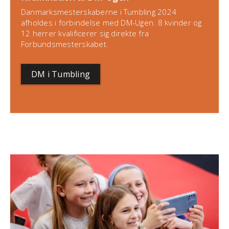
Danmarksmesterskaberne i Tumbling 2024
afholdes i forbindelse med DM-Ugen. 8 kvinder og
12 herrer kvalificerer sig direkte fra
Forbundsmesterskabet.
DM i Tumbling