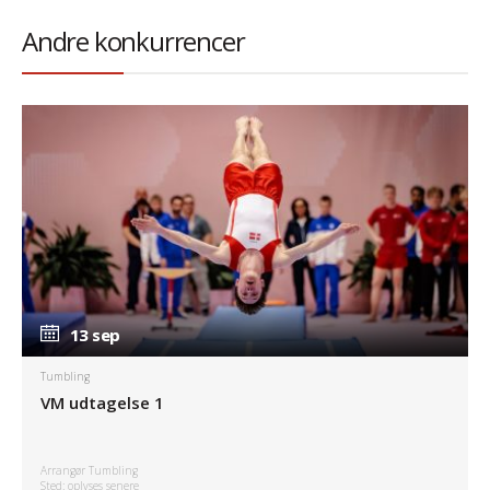
Andre konkurrencer
13 sep
13 sep
Tumbling
VM udtagelse 1
Arrangør Tumbling
Sted: oplyses senere