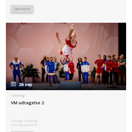
Læs mere
26 sep
26 sep
Tumbling
VM udtagelse 2
Arrangør Tumbling
Sted: oplyses senere