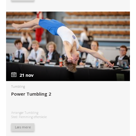
21 nov
21 nov
Tumbling
Power Tumbling 2
Arrangør Tumbling
Sted: Flemming efterskole
Læs mere