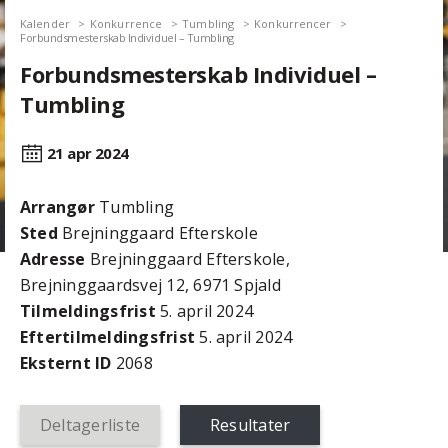
Kalender
Konkurrence
Tumbling
Konkurrencer
Forbundsmesterskab Individuel – Tumbling
Forbundsmesterskab Individuel –
Tumbling
21 apr
2024
Arrangør
Tumbling
Sted
Brejninggaard Efterskole
Adresse
Brejninggaard Efterskole,
Brejninggaardsvej 12, 6971 Spjald
Tilmeldingsfrist
5. april 2024
Efter­tilmeldings­frist
5. april 2024
Eksternt ID
2068
Deltagerliste
Resultater