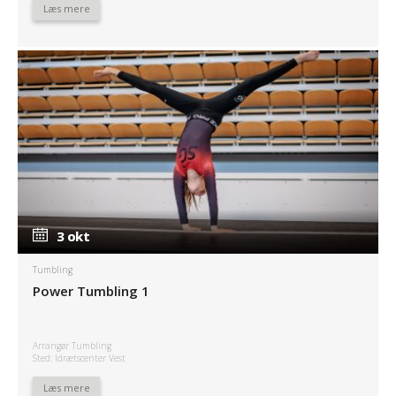
Læs mere
3 okt
3 okt
Tumbling
Power Tumbling 1
Arrangør Tumbling
Sted: Idrætscenter Vest
Læs mere