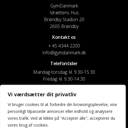
GymDanmark
Idrættens Hus
Brøndby Stadion 20
2605 Brøndby
Kontakt os
+ 45 4344 2200
info@gymdanmark.dk
Telefontider
Mandag-torsdag: kl. 9.30-15.30
Fredag: kl. 9.30-14.30
CVR nr. 20916818
Vi værdsætter dit privatliv
Reg. & Kontonr.: 4180 3119119022
Vi bruger cookies til at forbedre din browsingoplevelse, vise
personligt tilpassede annoncer eller indhold og analysere
Privatlivspolitik og cookies
vores trafik. Ved at klikke på "Accepter alle", accepterer du
vores brug af cookies.
Shortcuts