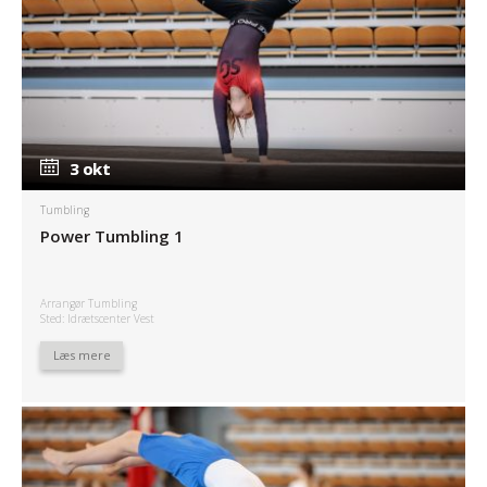
3 okt
3 okt
Tumbling
Power Tumbling 1
Arrangør Tumbling
Sted: Idrætscenter Vest
Læs mere