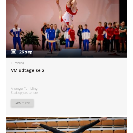
26 sep
26 sep
Tumbling
VM udtagelse 2
Arrangør Tumbling
Sted: oplyses senere
Læs mere