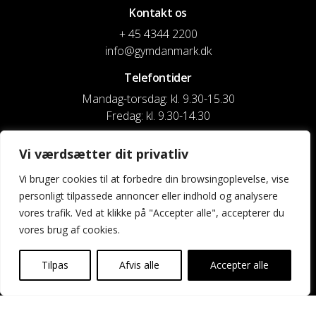
Kontakt os
+ 45 4344 2200
info@gymdanmark.dk
Telefontider
Mandag-torsdag: kl. 9.30-15.30
Fredag: kl. 9.30-14.30
CVR nr. 20916818
Vi værdsætter dit privatliv
Reg. & Kontonr.: 4180 3119119022
Vi bruger cookies til at forbedre din browsingoplevelse, vise
personligt tilpassede annoncer eller indhold og analysere
Privatlivspolitik og cookies
vores trafik. Ved at klikke på "Accepter alle", accepterer du
vores brug af cookies.
Shortcuts
Kontakt os
Tilpas
Afvis alle
Accepter alle
Kalender
Uddannelse og kurser