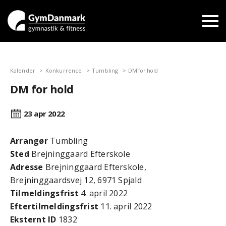
Kalender
Konkurrence
Tumbling
DM for hold
DM for hold
23 apr
2022
Arrangør
Tumbling
Sted
Brejninggaard Efterskole
Adresse
Brejninggaard Efterskole,
Brejninggaardsvej 12, 6971 Spjald
Tilmeldingsfrist
4. april 2022
Efter­tilmeldings­frist
11. april 2022
Eksternt ID
1832