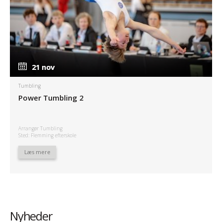
21 nov
21 nov
Tumbling
Power Tumbling 2
Arrangør Tumbling
Sted: Flemming efterskole
Læs mere
Nyheder