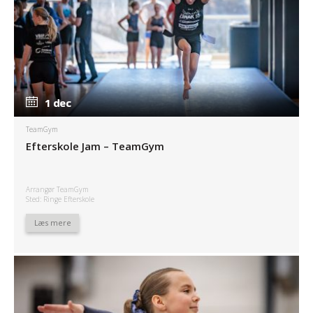
1 dec
1 dec
TeamGym
Efterskole Jam – TeamGym
Arrangør TeamGym
Sted: Ringe Efterskole
Læs mere