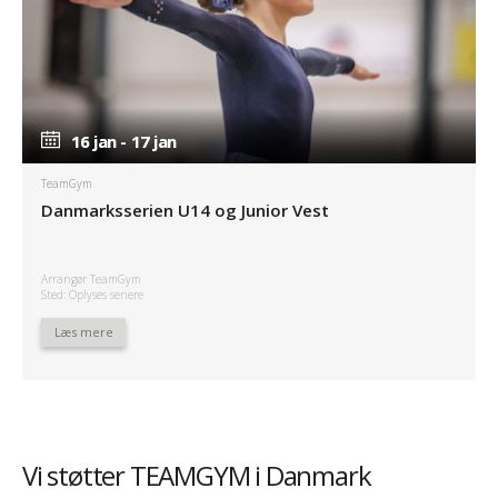
16 jan - 17 jan
16 jan - 17 jan
TeamGym
Danmarksserien U14 og Junior Vest
Arrangør TeamGym
Sted: Oplyses senere
Læs mere
Vi støtter TEAMGYM i Danmark