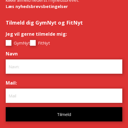
klikke afmeld nederst i nyhedsbrevet.
Læs nyhedsbrevsbetingelser
Tilmeld dig GymNyt og FitNyt
Jeg vil gerne tilmelde mig:
*
GymNyt
FitNyt
Navn
*
Mail:
*