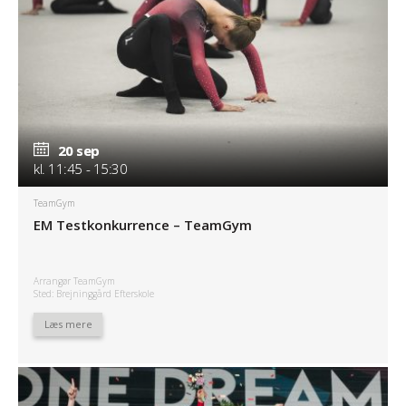
20 sep
20 sep
kl. 11:45 - 15:30
kl. 11:45 - 15:30
TeamGym
EM Testkonkurrence – TeamGym
Arrangør TeamGym
Sted: Brejninggård Efterskole
Læs mere