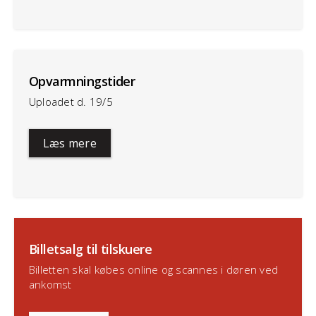
Opvarmningstider
Uploadet d. 19/5
Læs mere
Billetsalg til tilskuere
Billetten skal købes online og scannes i døren ved
ankomst