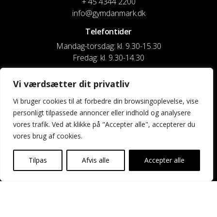
+ 45 4344 2200
info@gymdanmark.dk
Telefontider
Mandag-torsdag: kl. 9.30-15.30
Fredag: kl. 9.30-14.30
CVR nr. 20916818
Vi værdsætter dit privatliv
Reg. & Kontonr.: 4180 3119119022
Vi bruger cookies til at forbedre din browsingoplevelse, vise
personligt tilpassede annoncer eller indhold og analysere
Privatlivspolitik og cookies
vores trafik. Ved at klikke på "Accepter alle", accepterer du
vores brug af cookies.
Shortcuts
Kontakt os
Tilpas
Afvis alle
Accepter alle
Kalender
Uddannelse og kurser
Nyheder og presse