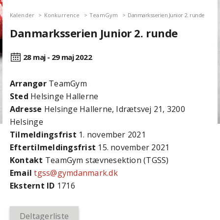
Kalender
Konkurrence
TeamGym
Danmarksserien Junior 2. runde
Danmarksserien Junior 2. runde
28 maj - 29 maj
2022
Arrangør
TeamGym
Sted
Helsinge Hallerne
Adresse
Helsinge Hallerne, Idrætsvej 21, 3200
Helsinge
Tilmeldingsfrist
1. november 2021
Efter­tilmeldings­frist
15. november 2021
Kontakt
TeamGym stævnesektion (TGSS)
Email
tgss@gymdanmark.dk
Eksternt ID
1716
Deltagerliste