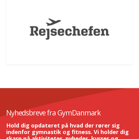
Nyhedsbreve fra GymDanmark
Hold dig opdateret på hvad der rører sig
indenfor gymnastik og fitness. Vi holder dig
skarp på aktiviteter, nyheder, kurser og