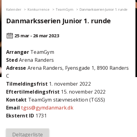
Kalender
Konkurrence
TeamGym
Danmarksserien Junior 1. runde
Danmarksserien Junior 1. runde
25 mar - 26 mar
2023
Arrangør
TeamGym
Sted
Arena Randers
Adresse
Arena Randers, Fyensgade 1, 8900 Randers
C
Tilmeldingsfrist
1. november 2022
Efter­tilmeldings­frist
15. november 2022
Kontakt
TeamGym stævnesektion (TGSS)
Email
tgss@gymdanmark.dk
Eksternt ID
1731
Deltagerliste