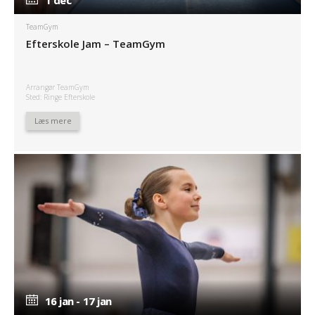
TeamGym
Efterskole Jam – TeamGym
Arrangør TeamGym
Sted: Ringe Efterskole
Læs mere
16 jan - 17 jan
16 jan - 17 jan