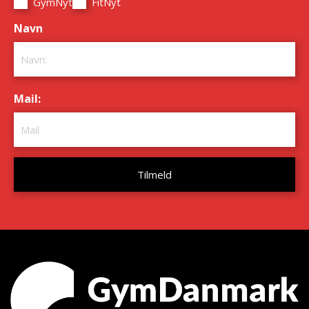
GymNyt
FitNyt
Navn
*
Mail:
*