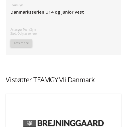
TeamGym
Danmarksserien U14 og Junior Vest
Arrangør TeamGym
Sted: Oplyses senere
Læs mere
Vi støtter TEAMGYM i Danmark