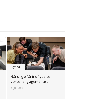
Nyhed
Når unge får indflydelse
vokser engagementet
9. juli 2026