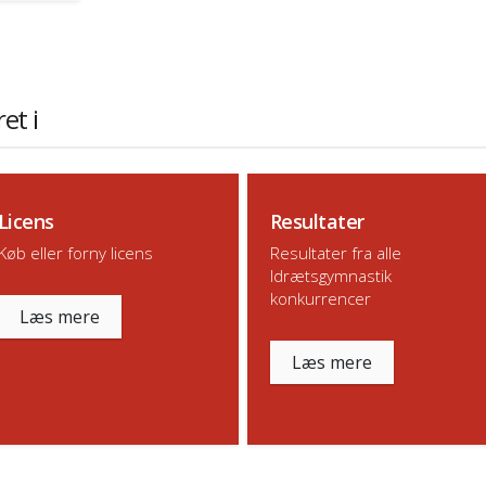
et i
Licens
Resultater
Køb eller forny licens
Resultater fra alle
Idrætsgymnastik
konkurrencer
Læs mere
Læs mere