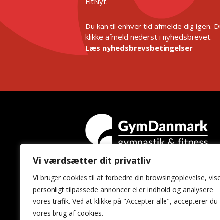
FitNyt.
Du kan til enhver tid afmelde dig igen. 
klikke afmeld nederst i nyhedsbrevet.
Læs nyhedsbrevsbetingelser
Vi værdsætter dit privatliv
GymDanmark
Vi bruger cookies til at forbedre din browsingoplevelse, vis
Idrættens Hus
personligt tilpassede annoncer eller indhold og analysere
Brøndby Stadion 20
vores trafik. Ved at klikke på "Accepter alle", accepterer du
2605 Brøndby
vores brug af cookies.