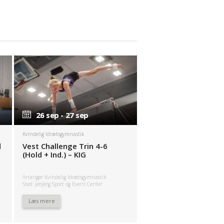
26 sep - 27 sep
26 sep - 27 sep
Kvindelig Idrætsgymnastik
d
Vest Challenge Trin 4-6
(Hold + Ind.) – KIG
Arrangør Kvindelig Idrætsgymnastik
Sted: Jebjerg Sport og Event Center
Læs mere