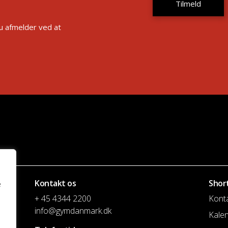
Du afmelder ved at
Kontakt os
Shor
e
+ 45 4344 2200
Kont
info@gymdanmark.dk
Kale