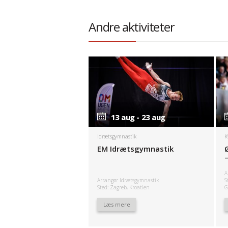
Andre aktiviteter
13 aug - 23 aug
13 aug - 23 aug
Idrætsgymnastik
K
EM Idrætsgymnastik
A
Arrangør Idrætsgymnastik
S
Sted: Zagreb, Kroatien
G
Læs mere