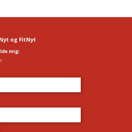
Nyt og FitNyt
elde mig:
*
t