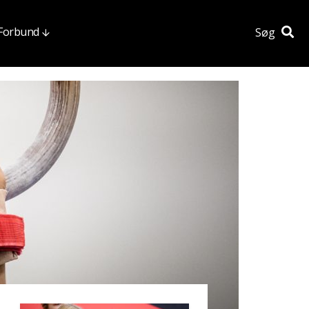
 Forbund
Søg