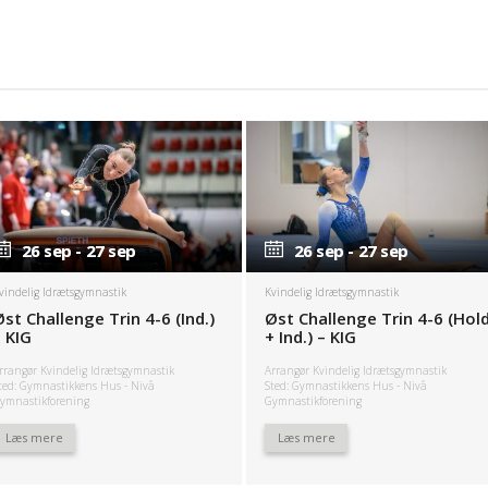
26 sep - 27 sep
26 sep - 27 sep
26 sep - 27 sep
26 sep - 27 sep
vindelig Idrætsgymnastik
Kvindelig Idrætsgymnastik
Øst Challenge Trin 4-6 (Ind.)
Øst Challenge Trin 4-6 (Hol
– KIG
+ Ind.) – KIG
rrangør Kvindelig Idrætsgymnastik
Arrangør Kvindelig Idrætsgymnastik
ted: Gymnastikkens Hus - Nivå
Sted: Gymnastikkens Hus - Nivå
ymnastikforening
Gymnastikforening
Læs mere
Læs mere