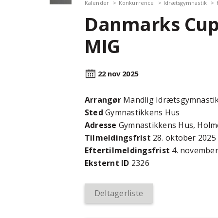
Kalender
Konkurrence
Idrætsgymnastik
Danmarks Cup T
MIG
22 nov
2025
Arrangør
Mandlig Idrætsgymnasti
Sted
Gymnastikkens Hus
Adresse
Gymnastikkens Hus, Holme
Tilmeldingsfrist
28. oktober 2025
Efter­tilmeldings­frist
4. november
Eksternt ID
2326
Deltagerliste