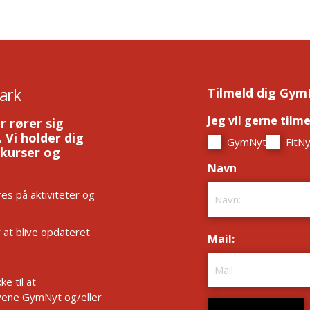
ark
Tilmeld dig Gym
Jeg vil gerne tilm
r rører sig
 Vi holder dig
GymNyt
FitNy
 kurser og
Navn
*
es på aktiviteter og
r at blive opdateret
Mail:
*
e til at
ene GymNyt og/eller