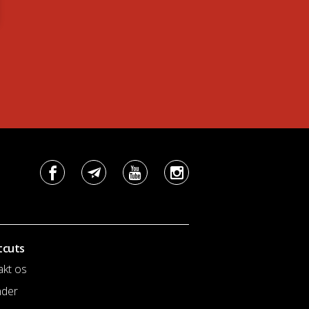
tcuts
akt os
nder