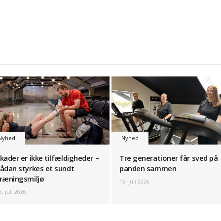
Nyhed
Nyhed
kader er ikke tilfældigheder –
Tre generationer får sved på
ådan styrkes et sundt
panden sammen
ræningsmiljø
15. juli 2026
6. juli 2026