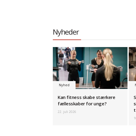
Nyheder
Nyhed
Kan fitness skabe stærkere
S
fællesskaber for unge?
s
t
22. juli 2026
1