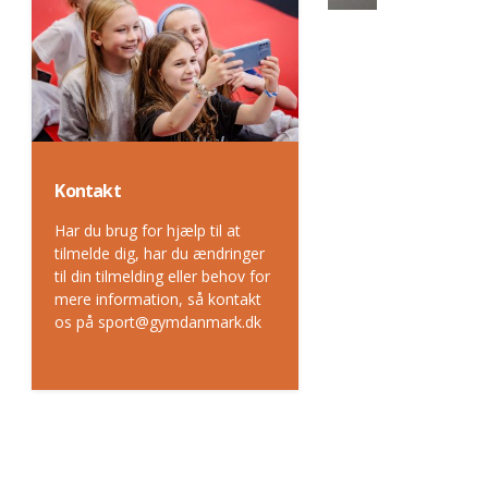
Kontakt
Har du brug for hjælp til at
tilmelde dig, har du ændringer
til din tilmelding eller behov for
mere information, så kontakt
os på sport@gymdanmark.dk