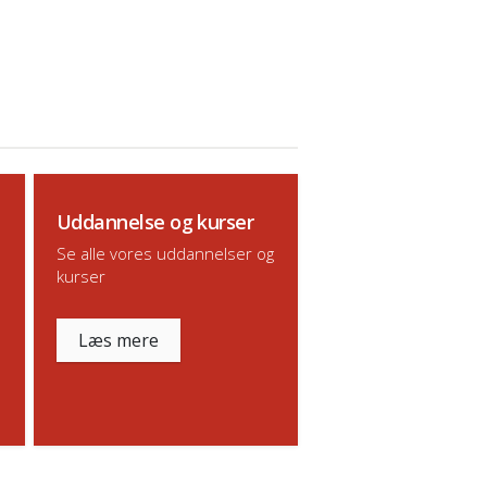
Uddannelse og kurser
Se alle vores uddannelser og
kurser
Læs mere