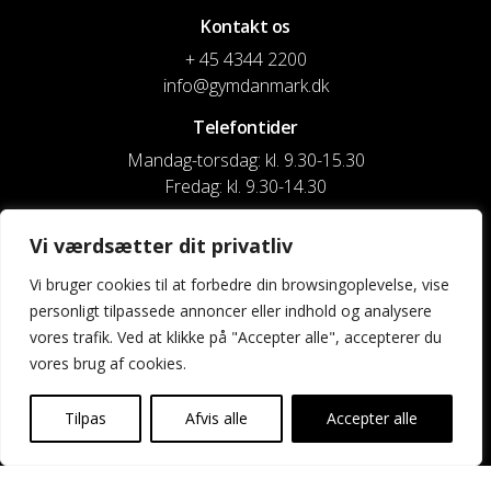
Kontakt os
+ 45 4344 2200
info@gymdanmark.dk
Telefontider
Mandag-torsdag: kl. 9.30-15.30
Fredag: kl. 9.30-14.30
CVR nr. 20916818
Vi værdsætter dit privatliv
Reg. & Kontonr.: 4180 3119119022
Vi bruger cookies til at forbedre din browsingoplevelse, vise
personligt tilpassede annoncer eller indhold og analysere
Privatlivspolitik og cookies
vores trafik. Ved at klikke på "Accepter alle", accepterer du
vores brug af cookies.
Shortcuts
Kontakt os
Tilpas
Afvis alle
Accepter alle
Kalender
Uddannelse og kurser