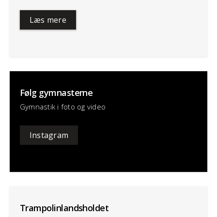
Læs mere
Følg gymnasterne
Gymnastik i foto og video
Instagram
Trampolinlandsholdet