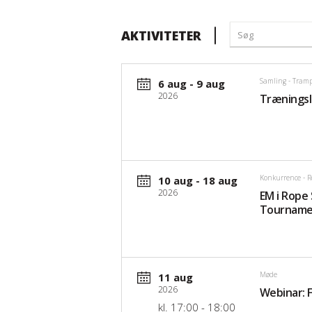
AKTIVITETER
Samling
- Tramp
6 aug - 9 aug
2026
Træningsle
Konkurrence
- R
10 aug - 18 aug
2026
EM i Rope
Tournam
Møde
11 aug
2026
Webinar: F
kl. 17:00 - 18:00