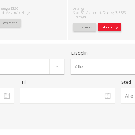
rrangør ERSO
Arrangør
ted: Melsomvik, Norge
Sted: BGI Akademiet, Gramvej 3, 8783
Hornsyld
Læs mere
Læs mere
Tilmelding
Disciplin
Til
Sted