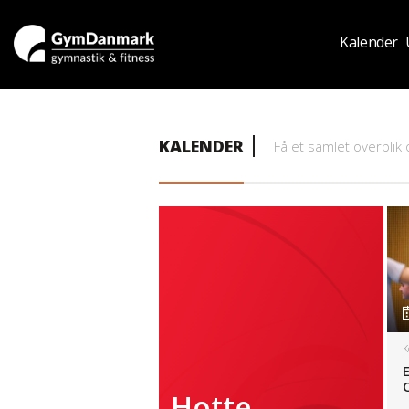
Kalender
KALENDER
Få et samlet overblik
K
Hotte