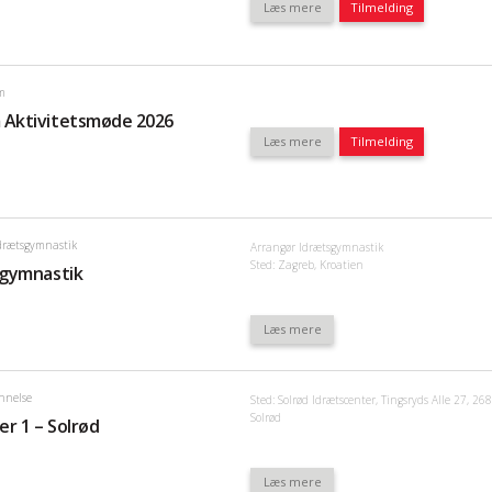
Læs mere
Tilmelding
m
Aktivitetsmøde 2026
Læs mere
Tilmelding
drætsgymnastik
Arrangør Idrætsgymnastik
Sted: Zagreb, Kroatien
gymnastik
Læs mere
nnelse
Sted: Solrød Idrætscenter, Tingsryds Alle 27, 26
Solrød
 1 – Solrød
Læs mere