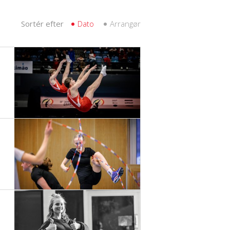
Sortér efter
Dato
Arrangør