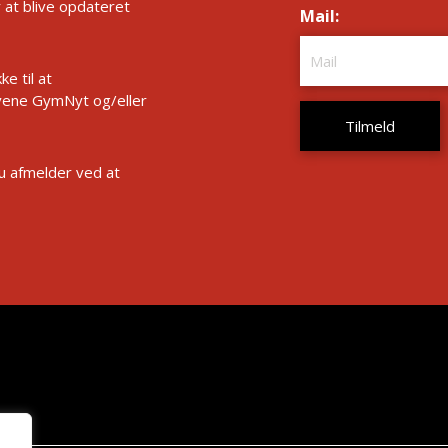
r at blive opdateret
Mail:
*
e til at
ene GymNyt og/eller
Du afmelder ved at