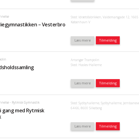
nnelse
Sted: Idrætsfabrikken, Valdemarsgade 12, 1665
København V
iliegymnastikken – Vesterbro
Læs mere
Tilmelding
olin
Arrangør Trampolin
Sted: Haslev-Hallerne
dsholdssamling
Læs mere
Tilmelding
nnelse
- Rytmisk Gymnastik
Sted: Sydbyhallerne, Sydbyhallerne, Jernbanev
64-66, 8600 Silkeborg
i gang med Rytmisk
k
Læs mere
Tilmelding