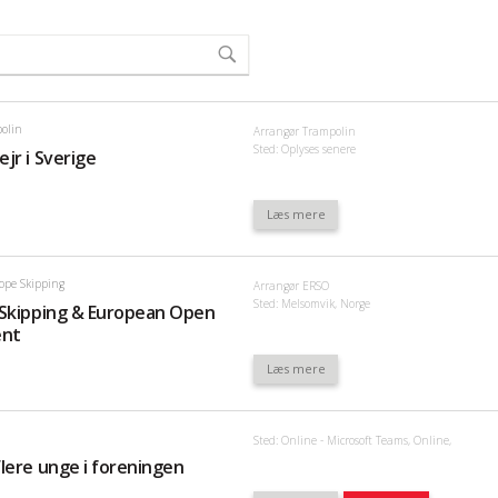
olin
Arrangør Trampolin
Sted: Oplyses senere
jr i Sverige
Læs mere
ope Skipping
Arrangør ERSO
Sted: Melsomvik, Norge
 Skipping & European Open
ent
Læs mere
Sted: Online - Microsoft Teams, Online,
lere unge i foreningen