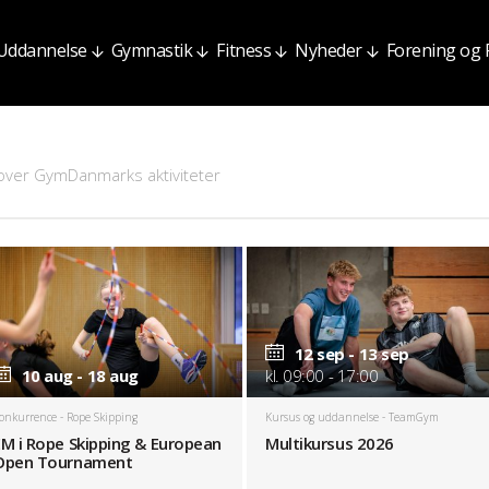
Uddannelse
Gymnastik
Fitness
Nyheder
Forening og
 over GymDanmarks aktiviteter
12 sep - 13 sep
10 aug - 18 aug
kl. 09:00 - 17:00
onkurrence
- Rope Skipping
Kursus og uddannelse
- TeamGym
EM i Rope Skipping & European
Multikursus 2026
Open Tournament