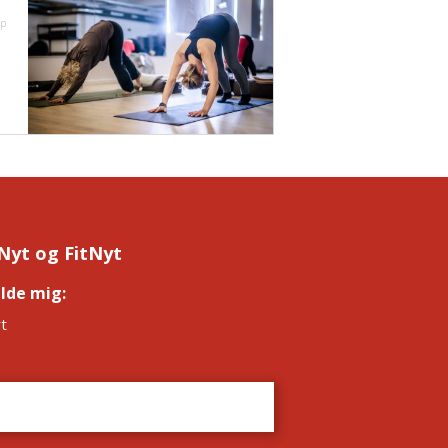
up
Nyt og FitNyt
elde mig:
*
t