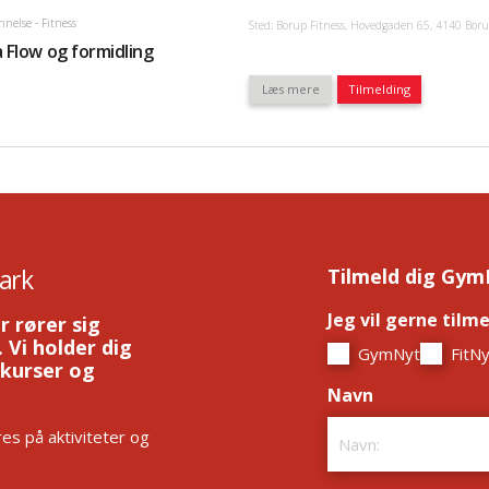
nnelse
- Fitness
Sted: Borup Fitness, Hovedgaden 65, 4140 Bor
 Flow og formidling
Læs mere
Tilmelding
ark
Tilmeld dig Gym
Jeg vil gerne tilm
r rører sig
 Vi holder dig
GymNyt
FitNy
 kurser og
Navn
*
es på aktiviteter og