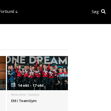
 Forbund
Søg
14 okt - 17 okt
Konkurrence
- TeamGym
EM i TeamGym