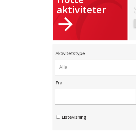
aktiviteter
A
S
Aktivitetstype
Fra
Listevisning