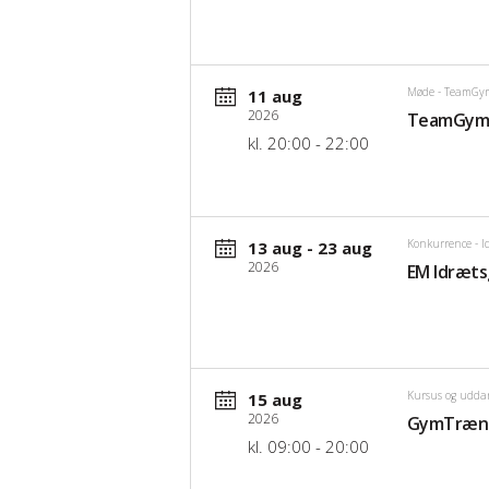
Møde
- TeamGy
11 aug
2026
TeamGym 
kl. 20:00 - 22:00
Konkurrence
- I
13 aug - 23 aug
2026
EM Idræts
Kursus og udda
15 aug
2026
GymTræner
kl. 09:00 - 20:00