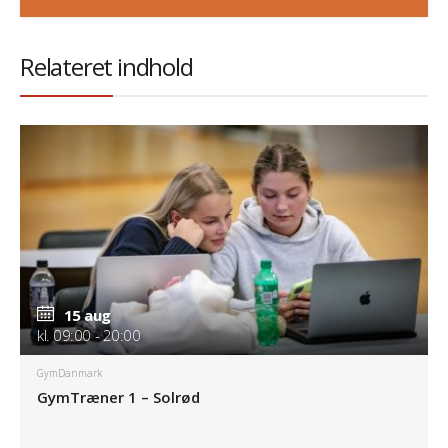
Relateret indhold
15 aug
kl. 09:00 - 20:00
GymDanmark
GymTræner 1 – Solrød