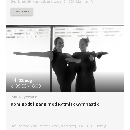
Sted: Idrætsfabrikken, Valdemarsgade 12, 1665 København V
Læs mere
22 aug
kl. 09:00 - 16:00
Rytmisk Gymnastik
Kom godt i gang med Rytmisk Gymnastik
Sted: Sydbyhallerne, Sydbyhallerne, Jernbanevej 64-66, 8600 Silkeborg