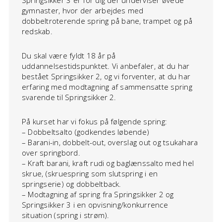
Springsikker 3 er for dig der underviser øvede
gymnaster, hvor der arbejdes med
dobbeltroterende spring på bane, trampet og på
redskab.
Du skal være fyldt 18 år på
uddannelsestidspunktet. Vi anbefaler, at du har
bestået Springsikker 2, og vi forventer, at du har
erfaring med modtagning af sammensatte spring
svarende til Springsikker 2.
På kurset har vi fokus på følgende spring:
– Dobbeltsalto (godkendes løbende)
– Barani-in, dobbelt-out, overslag out og tsukahara
over springbord.
– Kraft barani, kraft rudi og baglænssalto med hel
skrue, (skruespring som slutspring i en
springserie) og dobbeltback.
– Modtagning af spring fra Springsikker 2 og
Springsikker 3 i en opvisning/konkurrence
situation (spring i strøm).