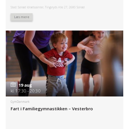
Sted: Solrød Idrætscenter, Tingsryds Alle 27, 2680 Solrød
Læs mere
19 aug
kl. 17:30 - 20:30
GymDanmark
Fart i Familiegymnastikken – Vesterbro