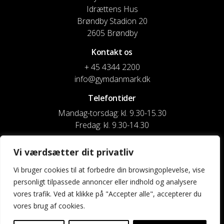
Idrættens Hus
Brøndby Stadion 20
2605 Brøndby
Kontakt os
+ 45 4344 2200
info@gymdanmark.dk
Telefontider
Mandag-torsdag: kl. 9.30-15.30
Fredag: kl. 9.30-14.30
CVR nr. 20916818
Vi værdsætter dit privatliv
Reg. & Kontonr.: 4180 3119119022
Vi bruger cookies til at forbedre din browsingoplevelse, vise
personligt tilpassede annoncer eller indhold og analysere
Privatlivspolitik og cookies
vores trafik. Ved at klikke på "Accepter alle", accepterer du
vores brug af cookies.
Shortcuts
Kontakt os