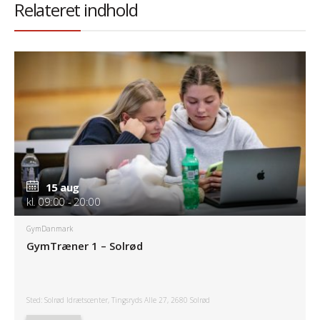
Relateret indhold
15 aug
kl. 09:00 - 20:00
GymDanmark
GymTræner 1 – Solrød
Sted: Solrød Idrætscenter, Tingsryds Alle 27, 2680 Solrød