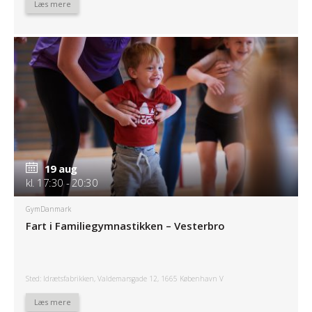
Læs mere
19 aug
kl. 17:30 - 20:30
GymDanmark
Fart i Familiegymnastikken – Vesterbro
Sted: Idrætsfabrikken, Valdemarsgade 12, 1665 København V
Læs mere