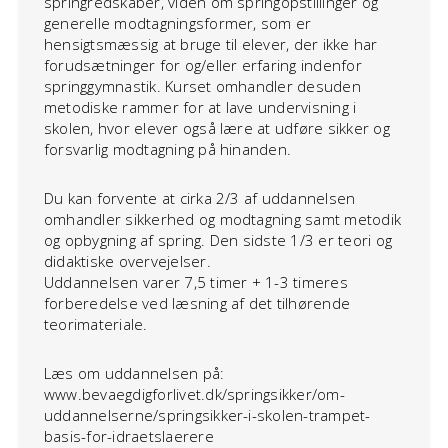
springredskaber, viden om springopstillinger og
generelle modtagningsformer, som er
hensigtsmæssig at bruge til elever, der ikke har
forudsætninger for og/eller erfaring indenfor
springgymnastik. Kurset omhandler desuden
metodiske rammer for at lave undervisning i
skolen, hvor elever også lære at udføre sikker og
forsvarlig modtagning på hinanden.
Du kan forvente at cirka 2/3 af uddannelsen
omhandler sikkerhed og modtagning samt metodik
og opbygning af spring. Den sidste 1/3 er teori og
didaktiske overvejelser.
Uddannelsen varer 7,5 timer + 1-3 timeres
forberedelse ved læsning af det tilhørende
teorimateriale.
Læs om uddannelsen på:
www.bevaegdigforlivet.dk/springsikker/om-
uddannelserne/springsikker-i-skolen-trampet-
basis-for-idraetslaerere