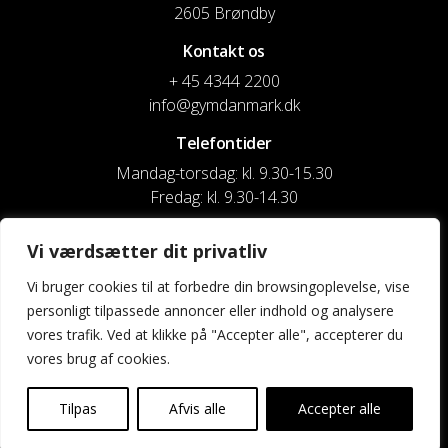
2605 Brøndby
Kontakt os
+ 45 4344 2200
info@gymdanmark.dk
Telefontider
Mandag-torsdag: kl. 9.30-15.30
Fredag: kl. 9.30-14.30
CVR nr. 20916818
Vi værdsætter dit privatliv
Reg. & Kontonr.: 4180 3119119022
Vi bruger cookies til at forbedre din browsingoplevelse, vise
personligt tilpassede annoncer eller indhold og analysere
Privatlivspolitik og cookies
vores trafik. Ved at klikke på "Accepter alle", accepterer du
vores brug af cookies.
Shortcuts
Kontakt os
Tilpas
Afvis alle
Accepter alle
Kalender