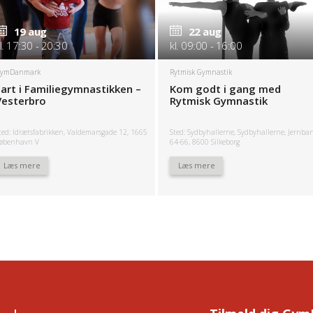
19 aug
22 aug
l. 17:30 - 20:30
kl. 09:00 - 16:00
ymDanmark
Rytmisk Gymnastik
Fart i Familiegymnastikken –
Kom godt i gang med
Vesterbro
Rytmisk Gymnastik
ted: Idrætsfabrikken, Valdemarsgade 12, 1665
Sted: Sydbyhallerne, Sydbyhallerne, Jernba
øbenhavn V
64-66, 8600 Silkeborg
Læs mere
Læs mere