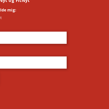
Nyt og FitNyt
elde mig:
*
t