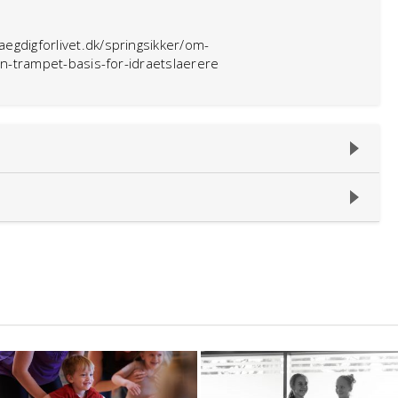
gdigforlivet.dk/springsikker/om-
n-trampet-basis-for-idraetslaerere