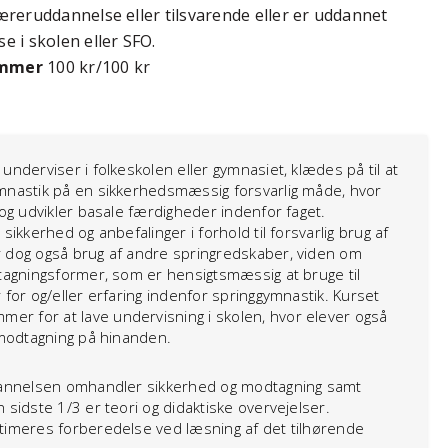
læreruddannelse eller tilsvarende eller er uddannet
 i skolen eller SFO.
emmer
100 kr/100 kr
underviser i folkeskolen eller gymnasiet, klædes på til at
mnastik på en sikkerhedsmæssig forsvarlig måde, hvor
 og udvikler basale færdigheder indenfor faget.
sikkerhed og anbefalinger i forhold til forsvarlig brug af
r dog også brug af andre springredskaber, viden om
dtagningsformer, som er hensigtsmæssig at bruge til
 for og/eller erfaring indenfor springgymnastik. Kurset
r for at lave undervisning i skolen, hvor elever også
 modtagning på hinanden.
ddannelsen omhandler sikkerhed og modtagning samt
 sidste 1/3 er teori og didaktiske overvejelser.
timeres forberedelse ved læsning af det tilhørende