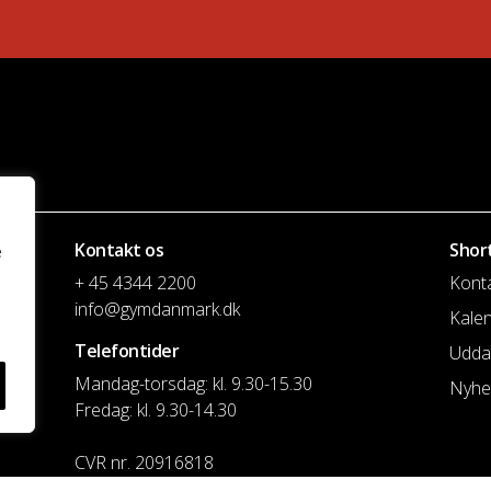
Kontakt os
Shor
e
+ 45 4344 2200
Kont
info@gymdanmark.dk
Kale
Telefontider
Udda
Mandag-torsdag: kl. 9.30-15.30
Nyhe
Fredag: kl. 9.30-14.30
CVR nr. 20916818
Reg. & Kontonr.: 4180 3119119022