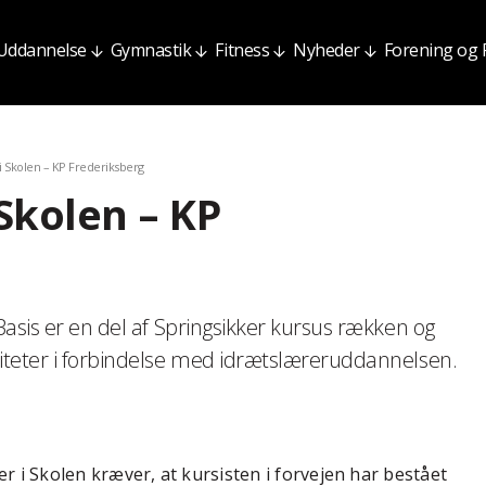
Uddannelse
Gymnastik
Fitness
Nyheder
Forening og
 i Skolen – KP Frederiksberg
 Skolen – KP
Basis er en del af Springsikker kursus rækken og
iteter i forbindelse med idrætslæreruddannelsen.
r i Skolen kræver, at kursisten i forvejen har bestået