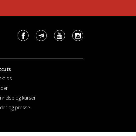
tcuts
akt os
nder
nnelse og kurser
der og presse