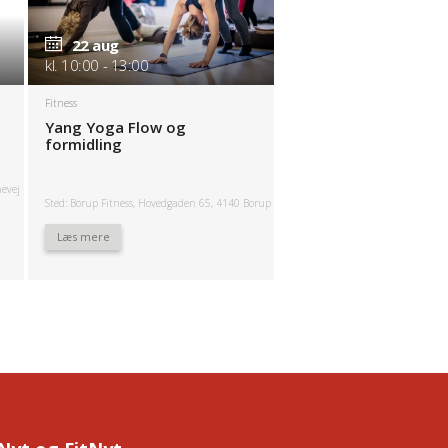
22 aug
kl. 10:00 - 13:00
Fitness
Yang Yoga Flow og
formidling
nevej
Sted: Borup Fitness, Hovedgaden 65, 4140 Borup
Læs mere