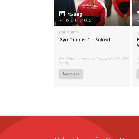
15 aug
kl. 09:00 - 20:00
k
GymDanmark
G
GymTræner 1 – Solrød
Sted: Solrød Idrætscenter, Tingsryds Alle 27, 2680
S
Solrød
K
Læs mere