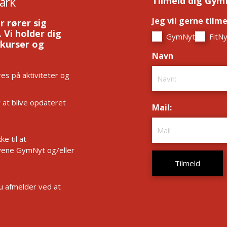
ark
Tilmeld dig Gym
Jeg vil gerne tilm
r rører sig
 Vi holder dig
GymNyt
FitNy
 kurser og
Navn
*
es på aktiviteter og
r at blive opdateret
Mail:
*
e til at
ene GymNyt og/eller
Du afmelder ved at