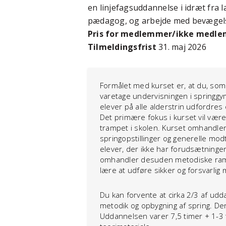
en linjefagsuddannelse i idræt fra 
pædagog, og arbejde med bevægelse
Pris for medlemmer/ikke medl
Tilmeldingsfrist
31. maj 2026
Formålet med kurset er, at du, som 
varetage undervisningen i springgy
elever på alle alderstrin udfordres
Det primære fokus i kurset vil være 
trampet i skolen. Kurset omhandle
springopstillinger og generelle mo
elever, der ikke har forudsætninger
omhandler desuden metodiske ramme
lære at udføre sikker og forsvarlig
Du kan forvente at cirka 2/3 af u
metodik og opbygning af spring. Den
Uddannelsen varer 7,5 timer + 1-3 