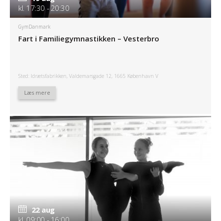
kl. 17:30 - 20:30
GymDanmark
Fart i Familiegymnastikken – Vesterbro
Sted: Idrætsfabrikken, Valdemarsgade 12, 1665 København V
Læs mere
22 aug
kl. 09:00 - 16:00