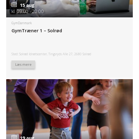
15 aug
kl. 09:00 - 20:00
GymDanmark
GymTræner 1 – Solrød
Sted: Solrød Idrætscenter, Tingsryds Alle 27, 2680 Solrød
Læs mere
19 aug