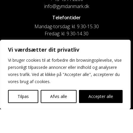
info@gymdanmark.dk
Telefontider
Mandag-torsdag: kl. 9.30-15.30
Fredag: kl. 9.30-14.30
CVR nr. 20916818
Vi værdsætter dit privatliv
Reg. & Kontonr.: 4180 3119119022
Vi bruger cookies til at forbedre din browsingoplevelse, vise
personligt tilpassede annoncer eller indhold og analysere
Privatlivspolitik og cookies
vores trafik. Ved at klikke på "Accepter alle", accepterer du
vores brug af cookies.
Shortcuts
Kontakt os
Tilpas
Afvis alle
Accepter alle
Kalender
Uddannelse og kurser
Nyheder og presse