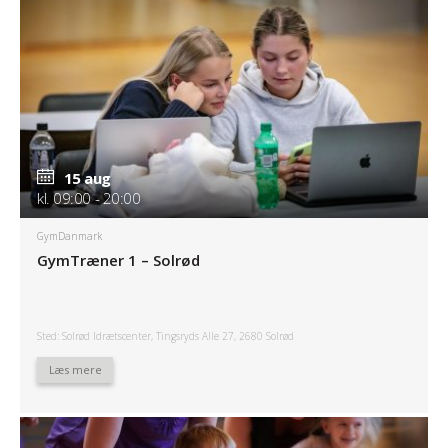
15 aug
kl. 09:00 - 20:00
GymDanmark
GymTræner 1 – Solrød
Sted: Solrød Idrætscenter, Tingsryds Alle 27, 2680 Solrød
Læs mere