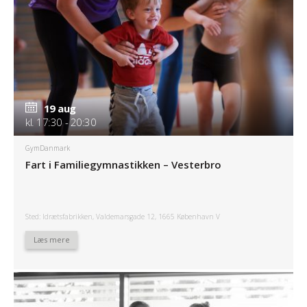
19 aug
kl. 17:30 - 20:30
GymDanmark
Fart i Familiegymnastikken – Vesterbro
Sted: Idrætsfabrikken, Valdemarsgade 12, 1665 København V
Læs mere