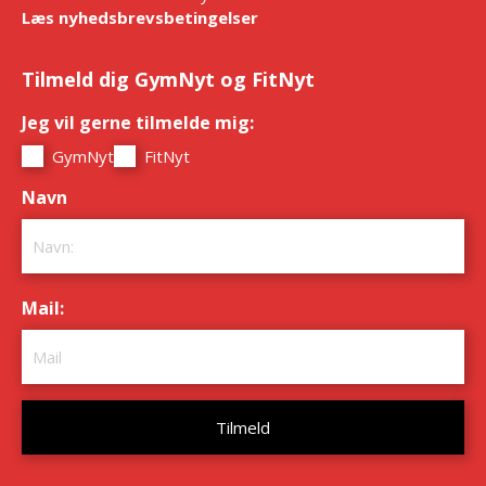
Læs nyhedsbrevsbetingelser
Tilmeld dig GymNyt og FitNyt
Jeg vil gerne tilmelde mig:
*
GymNyt
FitNyt
Navn
*
Mail:
*