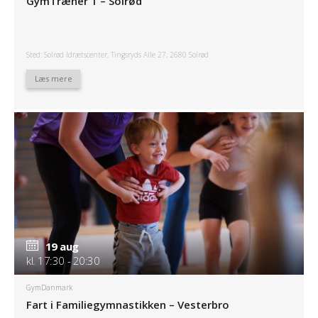
GymTræner 1 – Solrød
Sted: Solrød Idrætscenter, Tingsryds Alle 27, 2680 Solrød
Læs mere
19 aug
kl. 17:30 - 20:30
GymDanmark
Fart i Familiegymnastikken – Vesterbro