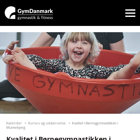
Kalender
Kursus og uddannelse
Kvalitet i Børnegymnastikken i
Munkebjerg
Kvalitet i Børnegymnastikken i