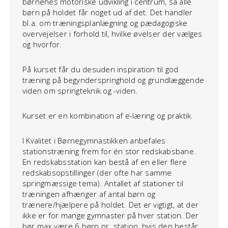
børnenes motoriske udvikling i centrum, så alle
børn på holdet får noget ud af det. Det handler
bl.a. om træningsplanlægning og pædagogiske
overvejelser i forhold til, hvilke øvelser der vælges
og hvorfor.
På kurset får du desuden inspiration til god
træning på begynderspringhold og grundlæggende
viden om springteknik og -viden.
Kurset er en kombination af e-læring og praktik.
I Kvalitet i Børnegymnastikken anbefales
stationstræning frem for én stor redskabsbane.
En redskabsstation kan bestå af en eller flere
redskabsopstillinger (der ofte har samme
springmæssige tema). Antallet af stationer til
træningen afhænger af antal børn og
trænere/hjælpere på holdet. Det er vigtigt, at der
ikke er for mange gymnaster på hver station. Der
bør max være 6 børn pr. station, hvis den består