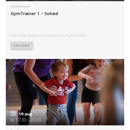
GymDanmark
GymTræner 1 – Solrød
Sted: Solrød Idrætscenter, Tingsryds Alle 27, 2680 Solrød
Læs mere
19 aug
kl. 17:30 - 20:30