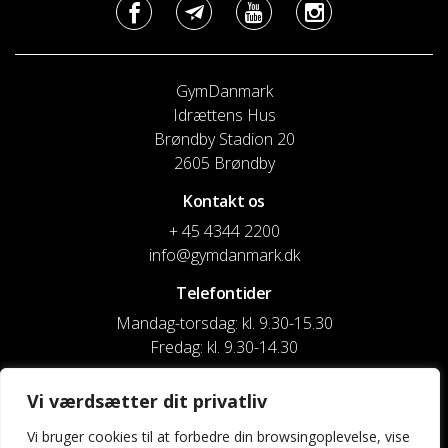
GymDanmark
Idrættens Hus
Brøndby Stadion 20
2605 Brøndby
Kontakt os
+ 45 4344 2200
info@gymdanmark.dk
Telefontider
Mandag-torsdag: kl. 9.30-15.30
Fredag: kl. 9.30-14.30
CVR nr. 20916818
Vi værdsætter dit privatliv
Reg. & Kontonr.: 4180 3119119022
Vi bruger cookies til at forbedre din browsingoplevelse, vise