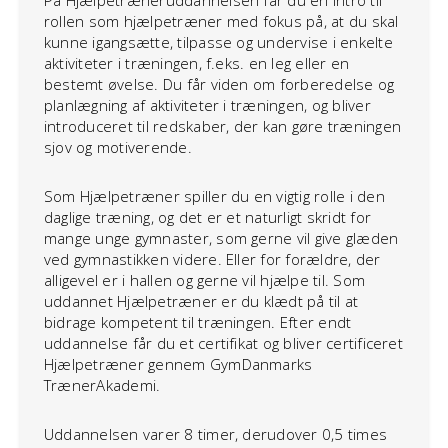
På Hjælpetræneruddannelsen får du en intro til
rollen som hjælpetræner med fokus på, at du skal
kunne igangsætte, tilpasse og undervise i enkelte
aktiviteter i træningen, f.eks. en leg eller en
bestemt øvelse. Du får viden om forberedelse og
planlægning af aktiviteter i træningen, og bliver
introduceret til redskaber, der kan gøre træningen
sjov og motiverende.
Som Hjælpetræner spiller du en vigtig rolle i den
daglige træning, og det er et naturligt skridt for
mange unge gymnaster, som gerne vil give glæden
ved gymnastikken videre. Eller for forældre, der
alligevel er i hallen og gerne vil hjælpe til. Som
uddannet Hjælpetræner er du klædt på til at
bidrage kompetent til træningen. Efter endt
uddannelse får du et certifikat og bliver certificeret
Hjælpetræner gennem GymDanmarks
TrænerAkademi.
Uddannelsen varer 8 timer, derudover 0,5 times