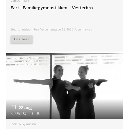
GymDanmark
Fart i Familiegymnastikken – Vesterbro
Sted: Idrætsfabrikken, Valdemarsgade 12, 1665 København V
Læs mere
22 aug
kl. 09:00 - 16:00
Rytmisk Gymnastik