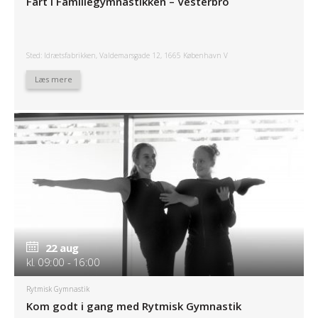
Fart i Familiegymnastikken – Vesterbro
Sted: Idrætsfabrikken, Valdemarsgade 12, 1665 København V
Læs mere
22 aug
kl. 09:00 - 16:00
Rytmisk Gymnastik
Kom godt i gang med Rytmisk Gymnastik