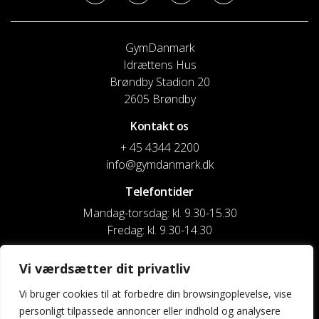
GymDanmark
Idrættens Hus
Brøndby Stadion 20
2605 Brøndby
Kontakt os
+ 45 4344 2200
info@gymdanmark.dk
Telefontider
Mandag-torsdag: kl. 9.30-15.30
Fredag: kl. 9.30-14.30
CVR nr. 20916818
Vi værdsætter dit privatliv
Reg. & Kontonr.: 4180 3119119022
Vi bruger cookies til at forbedre din browsingoplevelse, vise
personligt tilpassede annoncer eller indhold og analysere
Privatlivspolitik og cookies