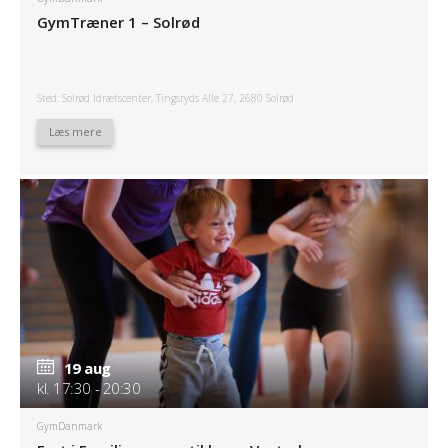
GymTræner 1 – Solrød
Sted: Solrød Idrætscenter, Tingsryds Alle 27, 2680 Solrød
Læs mere
19 aug
kl. 17:30 - 20:30
GymDanmark