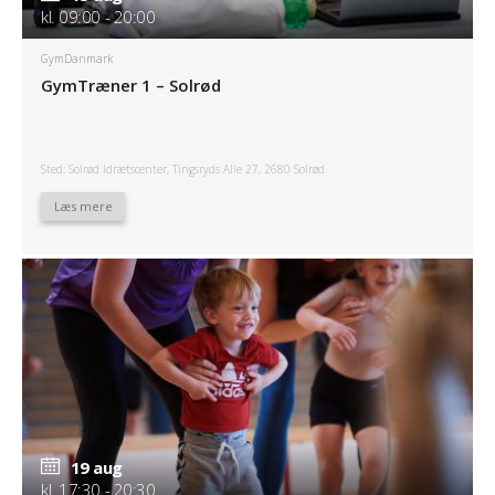
kl. 09:00 - 20:00
GymDanmark
GymTræner 1 – Solrød
Sted: Solrød Idrætscenter, Tingsryds Alle 27, 2680 Solrød
Læs mere
19 aug
kl. 17:30 - 20:30