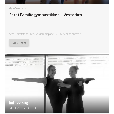
GymDanmark
Fart i Familiegymnastikken – Vesterbro
Sted: Idrætsfabrikken, Valdemarsgade 12, 1665 København V
Læs mere
22 aug
kl. 09:00 - 16:00