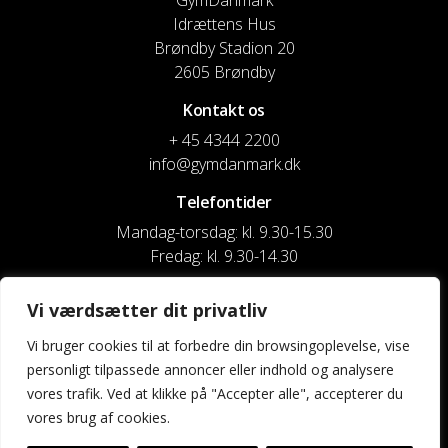
GymDanmark
Idrættens Hus
Brøndby Stadion 20
2605 Brøndby
Kontakt os
+ 45 4344 2200
info@gymdanmark.dk
Telefontider
Mandag-torsdag: kl. 9.30-15.30
Fredag: kl. 9.30-14.30
CVR nr. 20916818
Vi værdsætter dit privatliv
Reg. & Kontonr.: 4180 3119119022
Vi bruger cookies til at forbedre din browsingoplevelse, vise
personligt tilpassede annoncer eller indhold og analysere
Privatlivspolitik og cookies
vores trafik. Ved at klikke på "Accepter alle", accepterer du
vores brug af cookies.
Shortcuts