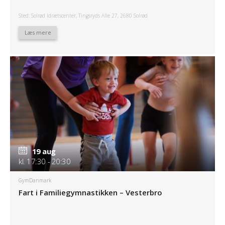
Sted: Solrød Idrætscenter, Tingsryds Alle 27, 2680 Solrød
Læs mere
19 aug
kl. 17:30 - 20:30
GymDanmark
Fart i Familiegymnastikken – Vesterbro