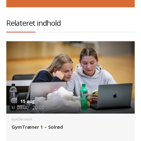
Relateret indhold
15 aug
kl. 09:00 - 20:00
GymDanmark
GymTræner 1 – Solrød