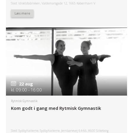
Sted: Idrætsfabrikken, Valdemarsgade 12, 1665 København V
Læs mere
22 aug
kl. 09:00 - 16:00
Rytmisk Gymnastik
Kom godt i gang med Rytmisk Gymnastik
Sted: Sydbyhallerne, Sydbyhallerne, Jernbanevej 64-66, 8600 Silkeborg