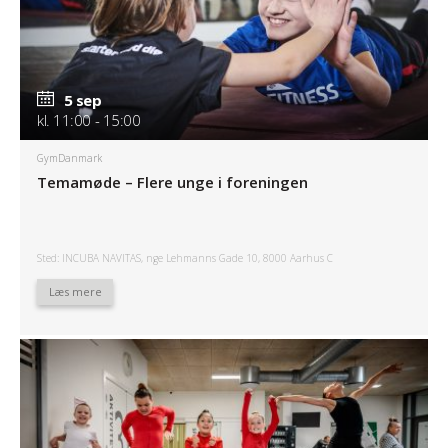
5 sep
kl. 11:00 - 15:00
GymDanmark
Temamøde – Flere unge i foreningen
Sted: INCUBA NAVITAS, nge Lehmanns Gade 10, 8000 Aarhus C
Læs mere