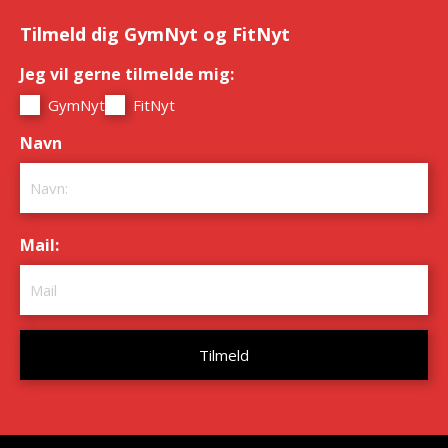
Tilmeld dig GymNyt og FitNyt
Jeg vil gerne tilmelde mig:
*
GymNyt
FitNyt
Navn
*
Mail:
*