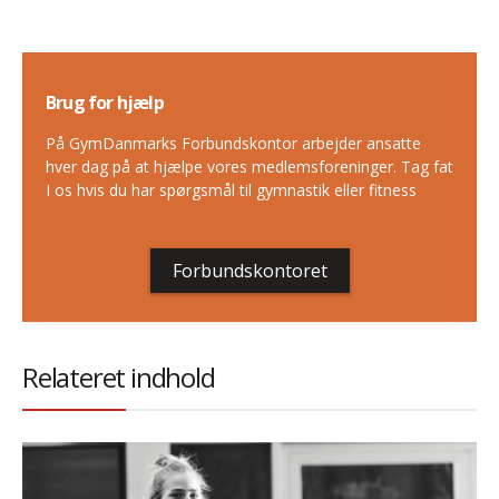
Brug for hjælp
På GymDanmarks Forbundskontor arbejder ansatte
hver dag på at hjælpe vores medlemsforeninger. Tag fat
I os hvis du har spørgsmål til gymnastik eller fitness
Forbundskontoret
Relateret indhold