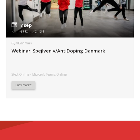
7 sep
kl. 19:00 - 20:00
GymDanmark
Webinar: Spejlven v/AntiDoping Danmark
Sted: Online - Microsoft Teams, Online,
Læs mere