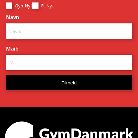
GymNyt
FitNyt
Navn
*
Mail:
*