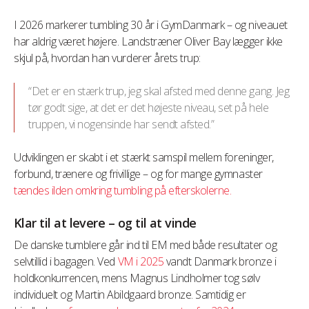
I 2026 markerer tumbling 30 år i GymDanmark – og niveauet
har aldrig været højere. Landstræner Oliver Bay lægger ikke
skjul på, hvordan han vurderer årets trup:
“Det er en stærk trup, jeg skal afsted med denne gang. Jeg
tør godt sige, at det er det højeste niveau, set på hele
truppen, vi nogensinde har sendt afsted.”
Udviklingen er skabt i et stærkt samspil mellem foreninger,
forbund, trænere og frivillige – og for mange gymnaster
tændes ilden omkring tumbling på efterskolerne.
Klar til at levere – og til at vinde
De danske tumblere går ind til EM med både resultater og
selvtillid i bagagen. Ved
VM i 2025
vandt Danmark bronze i
holdkonkurrencen, mens Magnus Lindholmer tog sølv
individuelt og Martin Abildgaard bronze. Samtidig er