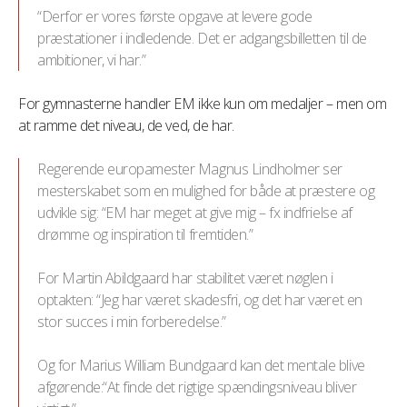
“Derfor er vores første opgave at levere gode
præstationer i indledende. Det er adgangsbilletten til de
ambitioner, vi har.”
For gymnasterne handler EM ikke kun om medaljer – men om
at ramme det niveau, de ved, de har.
Regerende europamester Magnus Lindholmer ser
mesterskabet som en mulighed for både at præstere og
udvikle sig: “EM har meget at give mig – fx indfrielse af
drømme og inspiration til fremtiden.”
For Martin Abildgaard har stabilitet været nøglen i
optakten: “Jeg har været skadesfri, og det har været en
stor succes i min forberedelse.”
Og for Marius William Bundgaard kan det mentale blive
afgørende:“At finde det rigtige spændingsniveau bliver