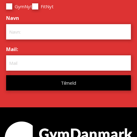
GymNyt
FitNyt
Navn
*
Mail:
*