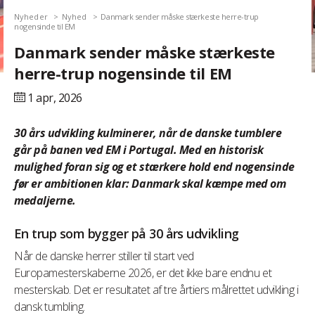
Nyheder
Nyhed
Danmark sender måske stærkeste herre-trup
nogensinde til EM
Danmark sender måske stærkeste
herre-trup nogensinde til EM
1 apr,
2026
30 års udvikling kulminerer, når de danske tumblere
går på banen ved EM i Portugal. Med en historisk
mulighed foran sig og et stærkere hold end nogensinde
før er ambitionen klar: Danmark skal kæmpe med om
medaljerne.
En trup som bygger på 30 års udvikling
Når de danske herrer stiller til start ved
Europamesterskaberne 2026, er det ikke bare endnu et
mesterskab. Det er resultatet af tre årtiers målrettet udvikling i
dansk tumbling.