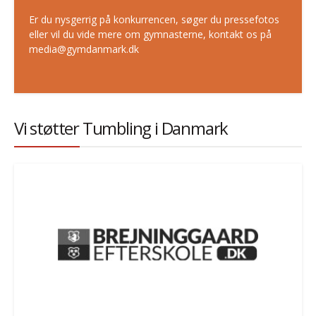
Er du nysgerrig på konkurrencen, søger du pressefotos
eller vil du vide mere om gymnasterne, kontakt os på
media@gymdanmark.dk
Vi støtter Tumbling i Danmark