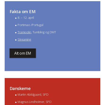
Fakta om EM
8. – 12. april
Portimao /Portugal
Trampolin
, Tumbling og DMT
Streaming
Alt om EM
Danskerne
Martin Abildgaard, SPD
Magnus Lindholmer, SPD