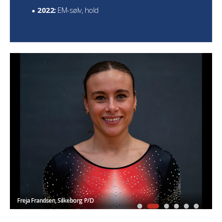
2022:
EM-sølv, hold
Freja Frandsen, Silkeborg P/D
Magn