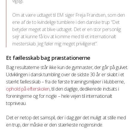
vigtigt.”
Om at være udtaget til EM siger Freja Frandsen, som den
ene af de to kvindelige tumblere i den danske trup “Det
betyder meget at blive udtaget. Det er en stor personlig
sejr at kunne få lov at komme med til et internationalt
mesterskab. Jeg føler mig meget priviligeret”.
Et fællesskab bag præstationerne
Bag resultaterne står ikke kun de gymnaster, der går på gulvet.
Udviklingen i dansk tumbling over de sidste 30 år er skabt i et
stærkt fællesskab – fra de første træningsmiljøer i klubberne,
ophold på efterskolen
, til den daglige, dedikerede indsats i
foreningerne og for nogle – hele vejen til internationalt
topniveau.
Det er netop det samspil, der i dag gør det muligt at stille med
en trup, der måske er den stærkeste nogensinde.