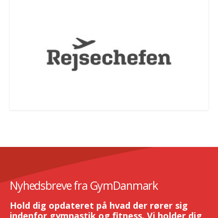
Nyhedsbreve fra GymDanmark
Hold dig opdateret på hvad der rører sig
indenfor gymnastik og fitness. Vi holder dig