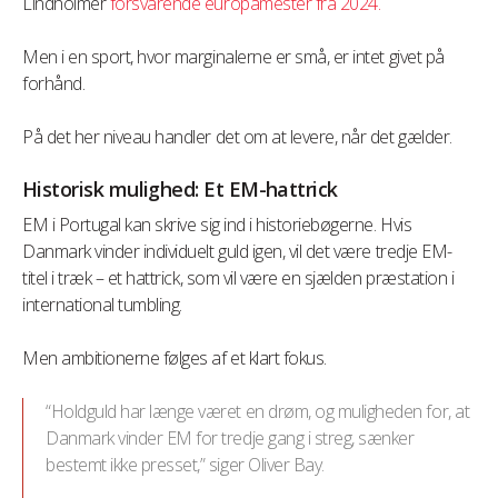
Lindholmer
forsvarende europamester fra 2024.
Men i en sport, hvor marginalerne er små, er intet givet på
forhånd.
På det her niveau handler det om at levere, når det gælder.
Historisk mulighed: Et EM-hattrick
EM i Portugal kan skrive sig ind i historiebøgerne. Hvis
Danmark vinder individuelt guld igen, vil det være tredje EM-
titel i træk – et hattrick, som vil være en sjælden præstation i
international tumbling.
Men ambitionerne følges af et klart fokus.
“Holdguld har længe været en drøm, og muligheden for, at
Danmark vinder EM for tredje gang i streg, sænker
bestemt ikke presset,” siger Oliver Bay.