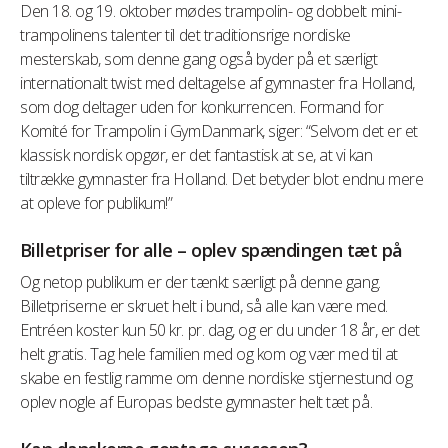
Den 18. og 19. oktober mødes trampolin- og dobbelt mini-
trampolinens talenter til det traditionsrige nordiske
mesterskab, som denne gang også byder på et særligt
internationalt twist med deltagelse af gymnaster fra Holland,
som dog deltager uden for konkurrencen. Formand for
Komité for Trampolin i GymDanmark, siger: “Selvom det er et
klassisk nordisk opgør, er det fantastisk at se, at vi kan
tiltrække gymnaster fra Holland. Det betyder blot endnu mere
at opleve for publikum!”
Billetpriser for alle – oplev spændingen tæt på
Og netop publikum er der tænkt særligt på denne gang.
Billetpriserne er skruet helt i bund, så alle kan være med.
Entréen koster kun 50 kr. pr. dag, og er du under 18 år, er det
helt gratis. Tag hele familien med og kom og vær med til at
skabe en festlig ramme om denne nordiske stjernestund og
oplev nogle af Europas bedste gymnaster helt tæt på.