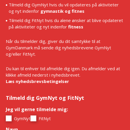
Tilmeld dig GymNyt hvis du vil opdateres på aktiviteter
og nyt indenfor
gymnastik og fitnes
Tilmeld dig FitNyt hvis du alene ønsker at blive opdateret
på aktiviteter og nyt indenfor
fitness
Når du tilmelder dig, giver du dit samtykke til at
GymDanmark må sende dig nyhedsbrevene GymNyt
og/eller FitNyt.
Du kan til enhver tid afmelde dig igen. Du afmelder ved at
klikke afmeld nederst i nyhedsbrevet.
Læs nyhedsbrevsbetingelser
Tilmeld dig GymNyt og FitNyt
Jeg vil gerne tilmelde mig:
*
GymNyt
FitNyt
Navn
*