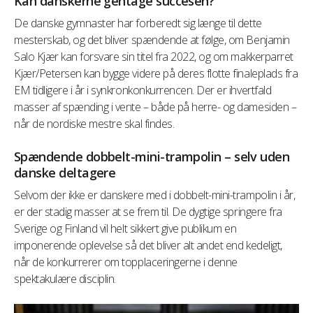
Kan danskerne gentage succesen?
De danske gymnaster har forberedt sig længe til dette
mesterskab, og det bliver spændende at følge, om Benjamin
Salo Kjær kan forsvare sin titel fra 2022, og om makkerparret
Kjær/Petersen kan bygge videre på deres flotte finaleplads fra
EM tidligere i år i synkronkonkurrencen. Der er ihvertfald
masser af spænding i vente – både på herre- og damesiden –
når de nordiske mestre skal findes.
Spændende dobbelt-mini-trampolin – selv uden
danske deltagere
Selvom der ikke er danskere med i dobbelt-mini-trampolin i år,
er der stadig masser at se frem til. De dygtige springere fra
Sverige og Finland vil helt sikkert give publikum en
imponerende oplevelse så det bliver alt andet end kedeligt,
når de konkurrerer om topplaceringerne i denne
spektakulære disciplin.