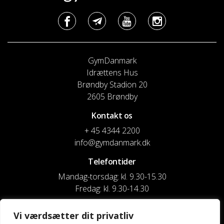
GymDanmark
Idrættens Hus
Brøndby Stadion 20
2605 Brøndby
Kontakt os
+ 45 4344 2200
info@gymdanmark.dk
Telefontider
Mandag-torsdag: kl. 9.30-15.30
Fredag: kl. 9.30-14.30
CVR nr. 20916818
Vi værdsætter dit privatliv