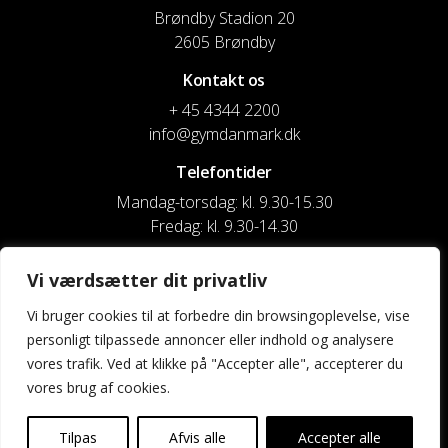
Brøndby Stadion 20
2605 Brøndby
Kontakt os
+ 45 4344 2200
info@gymdanmark.dk
Telefontider
Mandag-torsdag: kl. 9.30-15.30
Fredag: kl. 9.30-14.30
CVR nr. 20916818
Vi værdsætter dit privatliv
Reg. & Kontonr.: 4180 3119119022
Vi bruger cookies til at forbedre din browsingoplevelse, vise
personligt tilpassede annoncer eller indhold og analysere
Privatlivspolitik og cookies
vores trafik. Ved at klikke på "Accepter alle", accepterer du
vores brug af cookies.
Shortcuts
Kontakt os
Tilpas
Afvis alle
Accepter alle