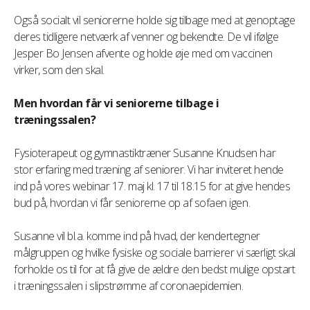
Også socialt vil seniorerne holde sig tilbage med at genoptage
deres tidligere netværk af venner og bekendte. De vil ifølge
Jesper Bo Jensen afvente og holde øje med om vaccinen
virker, som den skal.
Men hvordan får vi seniorerne tilbage i
træningssalen?
Fysioterapeut og gymnastiktræner Susanne Knudsen har
stor erfaring med træning af seniorer. Vi har inviteret hende
ind på vores webinar 17. maj kl. 17 til 18.15 for at give hendes
bud på, hvordan vi får seniorerne op af sofaen igen.
Susanne vil bl.a. komme ind på hvad, der kendertegner
målgruppen og hvilke fysiske og sociale barrierer vi særligt skal
forholde os til for at få give de ældre den bedst mulige opstart
i træningssalen i slipstrømme af coronaepidemien.