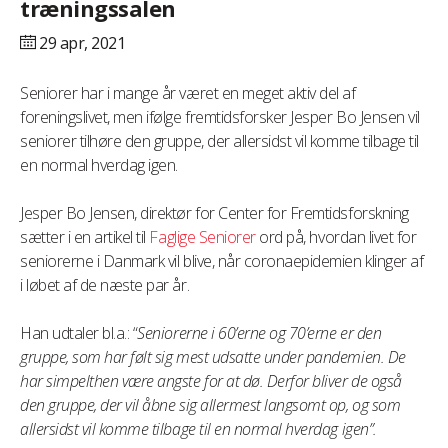
træningssalen
29 apr,
2021
Seniorer har i mange år været en meget aktiv del af
foreningslivet, men ifølge fremtidsforsker Jesper Bo Jensen vil
seniorer tilhøre den gruppe, der allersidst vil komme tilbage til
en normal hverdag igen.
Jesper Bo Jensen, direktør for Center for Fremtidsforskning
sætter i en artikel til
Faglige Seniorer
ord på, hvordan livet for
seniorerne i Danmark vil blive, når coronaepidemien klinger af
i løbet af de næste par år.
Han udtaler bl.a.: “
Seniorerne i 60’erne og 70’erne er den
gruppe, som har følt sig mest udsatte under pandemien. De
har simpelthen være angste for at dø. Derfor bliver de også
den gruppe, der vil åbne sig allermest langsomt op, og som
allersidst vil komme tilbage til en normal hverdag igen”.