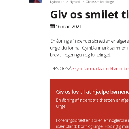
Nyheder
Nyhed
Giv os smilet tilbage
Giv os smilet t
16 mar,
2021
En åbning af indendørsidrætten er afgøren
unge, derfor har GymDanmark sammen med
brev til regeringen og folketinget.
LÆS OGSÅ:
GymDanmarks direktør er be
Giv os lov til at hjælpe børnen
En åbning af indendørsidrætten er afgør
unge.
Foreningsidrætten spiller en nøglerolle 
især blandt børn og unge. Hos rigtig m