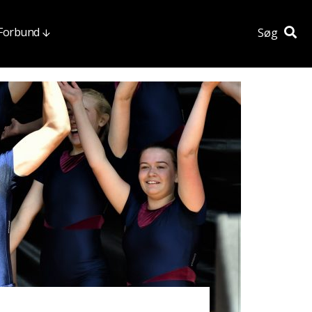
 Forbund
Søg