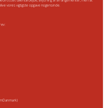
e, nedfrosset talentarbejde, aflysning af arrangementer, men at
live vores vigtigste opgave nogensinde.
rev:
ymDanmark)