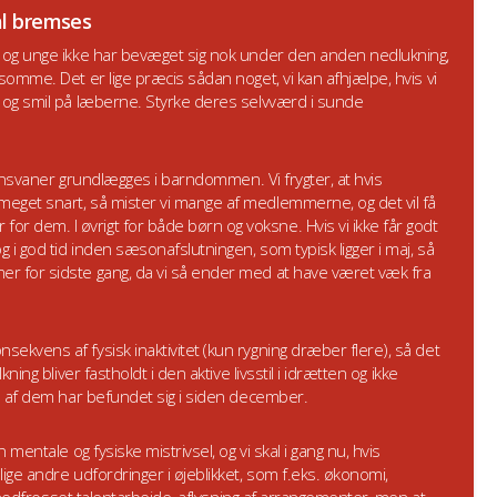
al bremses
n og unge ikke har bevæget sig nok under den anden nedlukning,
somme. Det er lige præcis sådan noget, vi kan afhjælpe, hvis vi
n og smil på læberne. Styrke deres selvværd i sunde
tionsvaner grundlægges i barndommen. Vi frygter, at hvis
eget snart, så mister vi mange af medlemmerne, og det vil få
 dem. I øvrigt for både børn og voksne. Hvis vi ikke får godt
i god tid inden sæsonafslutningen, som typisk ligger i maj, så
r for sidste gang, da vi så ender med at have været væk fra
ekvens af fysisk inaktivitet (kun rygning dræber flere), så det
ning bliver fastholdt i den aktive livsstil i idrætten og ikke
ge af dem har befundet sig i siden december.
 mentale og fysiske mistrivsel, og vi skal i gang nu, hvis
ige andre udfordringer i øjeblikket, som f.eks. økonomi,