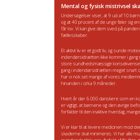
Mental og fysisk mistrivsel sk
Undersøgelser viser, at 9 ud af 10 bør
og at 40 procent af de unge føler sig en
får lov. Vi kan give dem sved på pande
fællesskaber.
Et aktivt liv er et godt liv, og sunde mo
indendørsidrætten ikke kommer i gang m
store sundhedsmæssige konsekvenser for
gang i indendørsidrætten meget snart og 
har vi nok set mange af vores medlemme
hinanden i cirka 9 måneder.
Hvert år dør 6.000 danskere som en kons
er vigtigt, at børnene og den øvrige befolk
forfalder til den inaktive hverdag, man
Vi er klar til at levere medicinen mod den
skaderne skal minimeres. Vi har alle mul