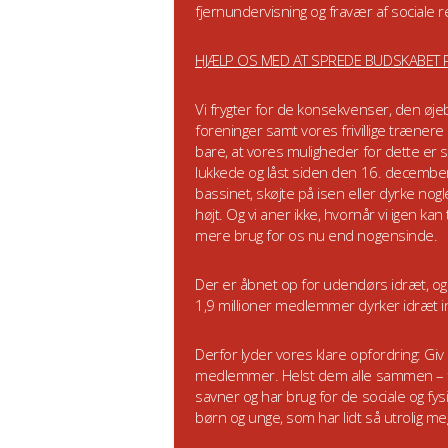
fjernundervisning og fravær af sociale r
HJÆLP OS MED AT SPREDE BUDSKABET 
Vi frygter for de konsekvenser, den øjebli
foreninger samt vores frivillige trænere
bare, at vores muligheder for dette er
lukkede og låst siden den 16. december, 
bassinet, skøjte på isen eller dyrke no
højt. Og vi aner ikke, hvornår vi ige
mere brug for os nu end nogensinde.
Der er åbnet op for udendørs idræt, og de
1,9 millioner medlemmer dyrker idræt in
Derfor lyder vores klare opfordring: Gi
medlemmer. Helst dem alle sammen – fo
savner og har brug for de sociale og fy
børn og unge, som har lidt så utrolig m