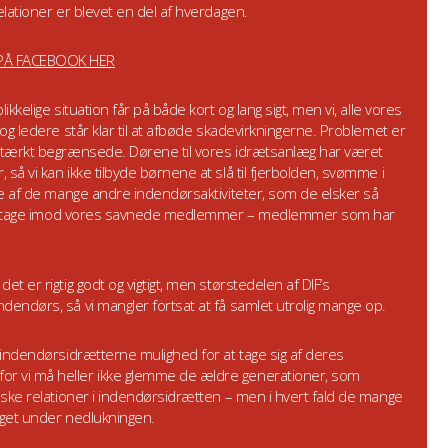
elationer er blevet en del af hverdagen.
PÅ FACEBOOK HER
kkelige situation får på både kort og lang sigt, men vi, alle vores
 og ledere står klar til at afbøde skadevirkningerne. Problemet er
 stærkt begrænsede. Dørene til vores idrætsanlæg har været
så vi kan ikke tilbyde børnene at slå til fjerbolden, svømme i
gle af de mange andre indendørsaktiviteter, som de elsker så
n kan tage imod vores savnede medlemmer – medlemmer som har
t er rigtig godt og vigtigt, men størstedelen af DIF’s
dendørs, så vi mangler fortsat at få samlet utrolig mange op.
v indendørsidrætterne mulighed for at tage sig af deres
r vi må heller ikke glemme de ældre generationer, som
siske relationer i indendørsidrætten – men i hvert fald de mange
eget under nedlukningen.