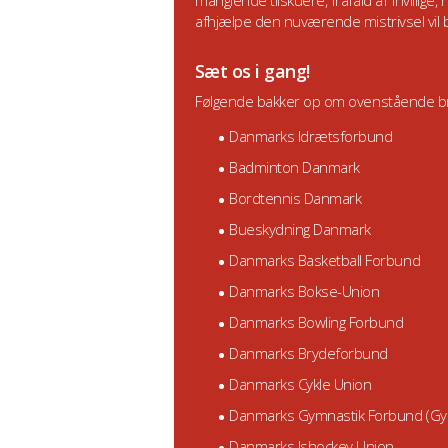
manglende tilskuere, frafald af frivillig
afhjælpe den nuværende mistrivsel vil b
Sæt os i gang!
Følgende bakker op om ovenstående b
Danmarks Idrætsforbund
Badminton Danmark
Bordtennis Danmark
Bueskydning Danmark
Danmarks Basketball Forbund
Danmarks Bokse-Union
Danmarks Bowling Forbund
Danmarks Brydeforbund
Danmarks Cykle Union
Danmarks Gymnastik Forbund (G
Danmarks Ishockey Union