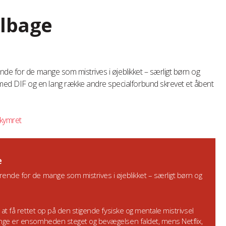
ilbage
de for de mange som mistrives i øjeblikket – særligt børn og
 DIF og en lang række andre specialforbund skrevet et åbent
kymret
e
ende for de mange som mistrives i øjeblikket – særligt børn og
i at få rettet op på den stigende fysiske og mentale mistrivsel
ange er ensomheden steget og bevægelsen faldet, mens Netflix,