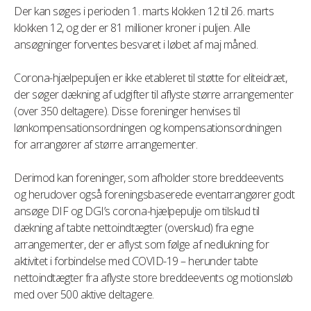
Der kan søges i perioden 1. marts klokken 12 til 26. marts
klokken 12, og der er 81 millioner kroner i puljen. Alle
ansøgninger forventes besvaret i løbet af maj måned.
Corona-hjælpepuljen er ikke etableret til støtte for eliteidræt,
der søger dækning af udgifter til aflyste større arrangementer
(over 350 deltagere). Disse foreninger henvises til
lønkompensationsordningen og kompensationsordningen
for arrangører af større arrangementer.
Derimod kan foreninger, som afholder store breddeevents
og herudover også foreningsbaserede eventarrangører godt
ansøge DIF og DGI’s corona-hjælpepulje om tilskud til
dækning af tabte nettoindtægter (overskud) fra egne
arrangementer, der er aflyst som følge af nedlukning for
aktivitet i forbindelse med COVID-19 – herunder tabte
nettoindtægter fra aflyste store breddeevents og motionsløb
med over 500 aktive deltagere.