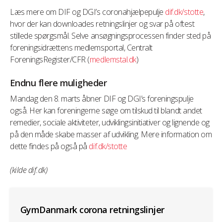
Læs mere om DIF og DGI’s coronahjælpepulje
dif.dk/stotte
,
hvor der kan downloades retningslinjer og svar på oftest
stillede spørgsmål. Selve ansøgningsprocessen finder sted på
foreningsidrættens medlemsportal, Centralt
ForeningsRegister/CFR (
medlemstal.dk
)
Endnu flere muligheder
Mandag den 8. marts åbner DIF og DGI’s foreningspulje
også. Her kan foreningerne søge om tilskud til blandt andet
remedier, sociale aktiviteter, udviklingsinitiativer og lignende og
på den måde skabe masser af udvikling. Mere information om
dette findes på også på
dif.dk/stotte
(kilde dif.dk)
GymDanmark corona retningslinjer