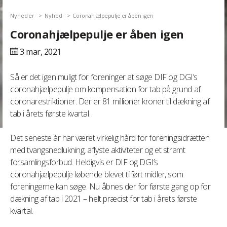
Nyheder
Nyhed
Coronahjælpepulje er åben igen
Coronahjælpepulje er åben igen
3 mar,
2021
Så er det igen muligt for foreninger at søge DIF og DGI’s
coronahjælpepulje om kompensation for tab på grund af
coronarestriktioner. Der er 81 millioner kroner til dækning af
tab i årets første kvartal.
Det seneste år har været virkelig hård for foreningsidrætten
med tvangsnedlukning, aflyste aktiviteter og et stramt
forsamlingsforbud. Heldigvis er DIF og DGI’s
coronahjælpepulje løbende blevet tilført midler, som
foreningerne kan søge. Nu åbnes der for første gang op for
dækning af tab i 2021 – helt præcist for tab i årets første
kvartal.