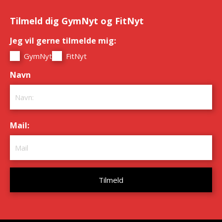
Tilmeld dig GymNyt og FitNyt
Jeg vil gerne tilmelde mig:
*
GymNyt
FitNyt
Navn
*
Mail:
*