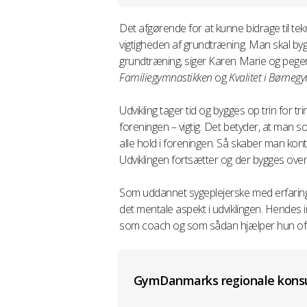
Det afgørende for at kunne bidrage til te
vigtigheden af grundtræning. Man skal by
grundtræning, siger Karen Marie og pe
Familiegymnastikken
og
Kvalitet i Børneg
Udvikling tager tid og bygges op trin for tr
foreningen – vigtig. Det betyder, at man 
alle hold i foreningen. Så skaber man kontin
Udviklingen fortsætter og der bygges oven
Som uddannet sygeplejerske med erfarin
det mentale aspekt i udviklingen. Hende
som coach og som sådan hjælper hun ofte
GymDanmarks regionale konsu