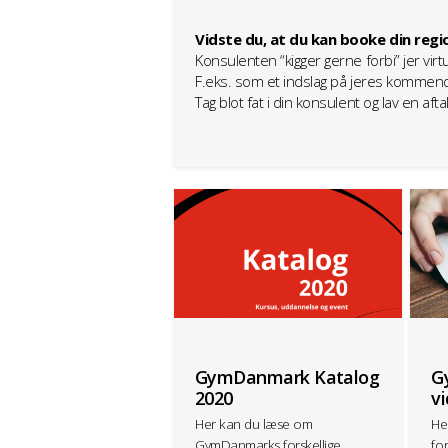
Vidste du, at du kan booke din regi
Konsulenten “kigger gerne forbi” jer virtu
F.eks. som et indslag på jeres kommen
Tag blot fat i din konsulent og lav en afta
GymDanmark Katalog
G
2020
v
Her kan du læse om
Hen
GymDanmarks forskellige
fo