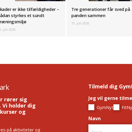
kader er ikke tilfældigheder –
Tre generationer får sved på
ådan styrkes et sundt
panden sammen
ræningsmiljø
15. juli 2026
6. juli 2026
ark
Tilmeld dig Gym
Jeg vil gerne tilm
r rører sig
 Vi holder dig
GymNyt
FitNy
 kurser og
Navn
*
es på aktiviteter og