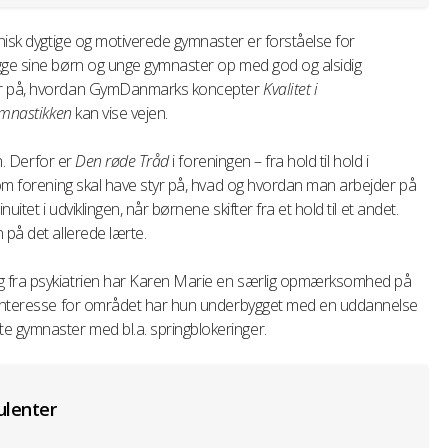
knisk dygtige og motiverede gymnaster er forståelse for
gge sine børn og unge gymnaster op med god og alsidig
ger på, hvordan GymDanmarks koncepter
Kvalitet i
ymnastikken
kan vise vejen.
in. Derfor er
Den røde Tråd
i foreningen – fra hold til hold i
som forening skal have styr på, hvad og hvordan man arbejder på
uitet i udviklingen, når børnene skifter fra et hold til et andet.
 på det allerede lærte.
g fra psykiatrien har Karen Marie en særlig opmærksomhed på
s interesse for området har hun underbygget med en uddannelse
 gymnaster med bl.a. springblokeringer.
lenter