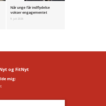
Når unge får indflydelse
vokser engagementet
9. juli 2026
Nyt og FitNyt
elde mig:
*
t