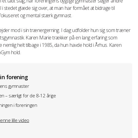
 et tabt slag, når foreningens dygtige gymnaster søger andre
 i stedet glæde sig over, at man har formået at bidrage til
g, fokuseret og mental stærk gymnast.
ejder mod i sin trænergerning. I dag udfolder hun sig som træner
rætsgymnastik. Karen Marie trækker på en lang erfaring som
nemlig helt tilbage i 1985, da hun havde hold i Århus. Karen
mGym hold.
din forening
ngens gymnaster
 – særligt for de 8-12 årige
æningen i foreningen
nne lille video