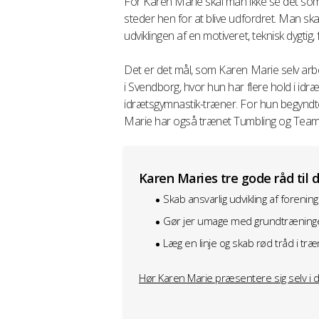
For Karen Marie skal man ikke se det som
steder hen for at blive udfordret. Man skal
udviklingen af en motiveret, teknisk dygti
Det er det mål, som Karen Marie selv arb
i Svendborg, hvor hun har flere hold i id
idrætsgymnastik-træner. For hun begyndte 
Marie har også trænet Tumbling og Tea
Karen Maries tre gode råd til 
Skab ansvarlig udvikling af foreni
Gør jer umage med grundtræningen
Læg en linje og skab rød tråd i tr
Hør Karen Marie præsentere sig selv i de