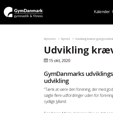
Kalender
Nyheder
Nyhed
Udvikling kræver god grundtr
Udvikling kræ
15 okt,
2020
GymDanmarks udviklingsk
udvikling
“Tænk at være den forening, der med god
søgte flere udfordringer uden for foreni
sydlige Jylland.