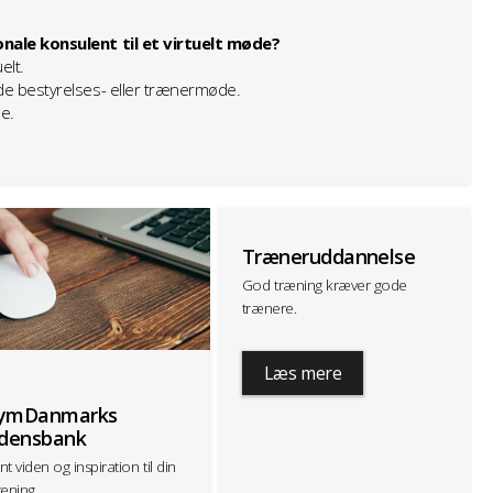
onale konsulent til et virtuelt møde?
elt.
de bestyrelses- eller trænermøde.
le.
Træneruddannelse
God træning kræver gode
trænere.
Læs mere
ymDanmarks
idensbank
t viden og inspiration til din
rening.