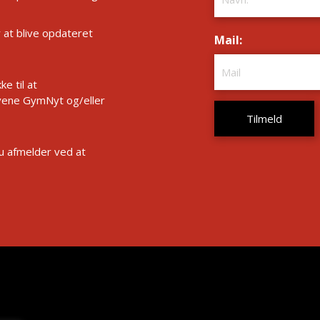
r at blive opdateret
Mail:
*
e til at
ene GymNyt og/eller
Du afmelder ved at