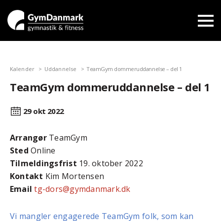
Kalender
Uddannelse
TeamGym dommeruddannelse – del 1
TeamGym dommeruddannelse – del 1
29 okt
2022
Arrangør
TeamGym
Sted
Online
Tilmeldingsfrist
19. oktober 2022
Kontakt
Kim Mortensen
Email
tg-dors@gymdanmark.dk
Vi mangler engagerede TeamGym folk, som kan