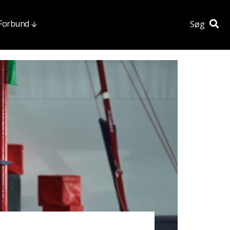
 Forbund
Søg