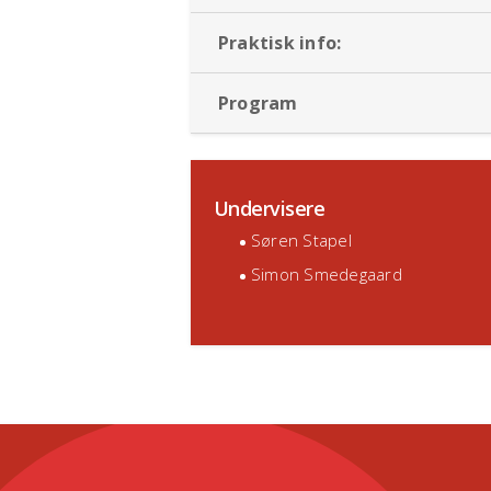
Praktisk info:
Program
Undervisere
Søren Stapel
Simon Smedegaard