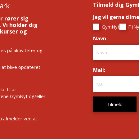
ark
Tilmeld dig Gym
Jeg vil gerne tilm
r rører sig
 Vi holder dig
GymNyt
FitNy
 kurser og
Navn
*
es på aktiviteter og
r at blive opdateret
Mail:
*
e til at
ene GymNyt og/eller
Du afmelder ved at