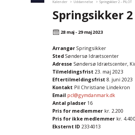
Kalender
Uddannelse
Springsikker 2 – PILOT
Springsikker 2
28 maj - 29 maj
2023
Arrangør
Springsikker
Sted
Søndersø Idrætscenter
Adresse
Søndersø Idrætscenter, Ki
Tilmeldingsfrist
23. maj 2023
Efter­tilmeldings­frist
8. juni 2023
Kontakt
Pil Christiane Lindekron
Email
pcl@gymdanmark.dk
Antal pladser
16
Pris for medlemmer
kr. 2.200
Pris for ikke medlemmer
kr. 4.40
Eksternt ID
2334013