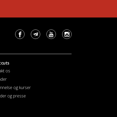
tcuts
akt os
nder
nnelse og kurser
der og presse