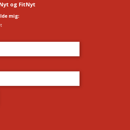
Nyt og FitNyt
elde mig:
*
t