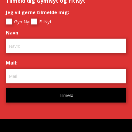
Tilmeld dig GymNyt og FitNyt
Jeg vil gerne tilmelde mig:
*
GymNyt
FitNyt
Navn
*
Mail:
*