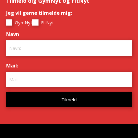
Tilmeld dig GymNyt og FitNyt
Jeg vil gerne tilmelde mig:
*
GymNyt
FitNyt
Navn
*
Mail:
*