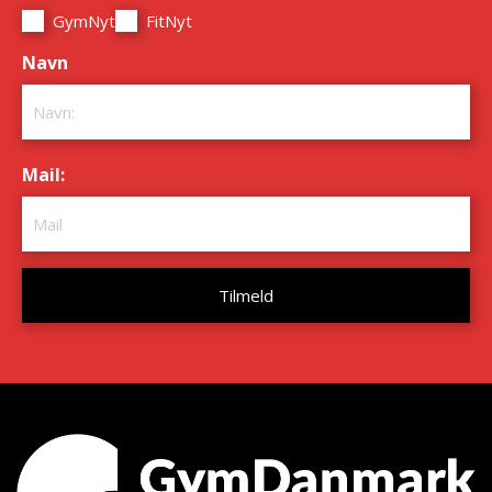
GymNyt
FitNyt
Navn
*
Mail:
*