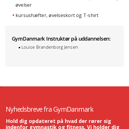
øvelser
kursushæfter, øvelseskort og T-shirt
GymDanmark Instruktør på uddannelsen:
Louise Brandenborg Jensen
Nyhedsbreve fra GymDanmark
Hold dig opdateret på hvad der rører sig
indenfor gymnastik og fitness. Vi holder dig