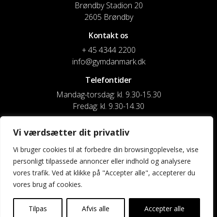
Brøndby Stadion 20
2605 Brøndby
Kontakt os
+ 45 4344 2200
info@gymdanmark.dk
Telefontider
Mandag-torsdag: kl. 9.30-15.30
Fredag: kl. 9.30-14.30
CVR nr. 20916818
Vi værdsætter dit privatliv
Reg. & Kontonr.: 4180 3119119022
Vi bruger cookies til at forbedre din browsingoplevelse, vise
personligt tilpassede annoncer eller indhold og analysere
Privatlivspolitik og cookies
vores trafik. Ved at klikke på "Accepter alle", accepterer du
vores brug af cookies.
Shortcuts
Kontakt os
Tilpas
Afvis alle
Accepter alle
Kalender