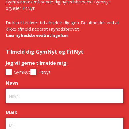
GymDanmark må sende dig nyhedsbrevene GymNyt
og/eller FitNyt.
Du kan til enhver tid afmelde dig igen. Du afmelder ved at
klikke afmeld nederst i nyhedsbrevet.
Læs nyhedsbrevsbetingelser
Tilmeld dig GymNyt og FitNyt
Jeg vil gerne tilmelde mig:
*
GymNyt
FitNyt
Navn
*
Mail:
*