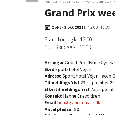
Kalender
Uddannelse
Rytmisk Gymnastik
Grand Prix w
2 okt - 3 okt
2021
kl. 12:00 - 13:30
Start: Lørdag kl. 12.00
Slut: Søndag kl. 13.30
Arrangør
Grand Prix-Rytme Gymna
Sted
Sportshotel Vejen
Adresse
Sportshotel Vejen, Jacob G
Tilmeldingsfrist
23. september 2
Efter­tilmeldings­frist
23. septemb
Kontakt
Hanne Enevoldsen
Email
hen@gymdanmark.dk
Antal pladser
50