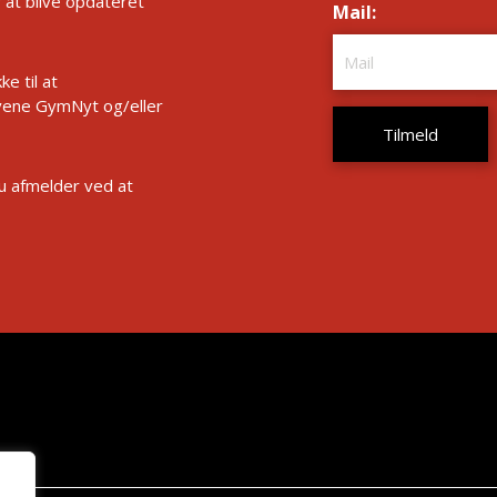
r at blive opdateret
Mail:
*
e til at
ene GymNyt og/eller
Du afmelder ved at