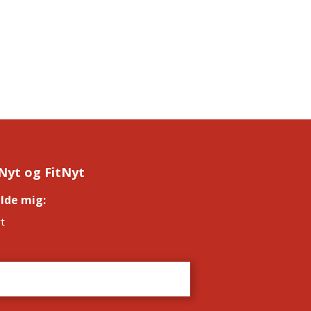
Nyt og FitNyt
elde mig:
*
t