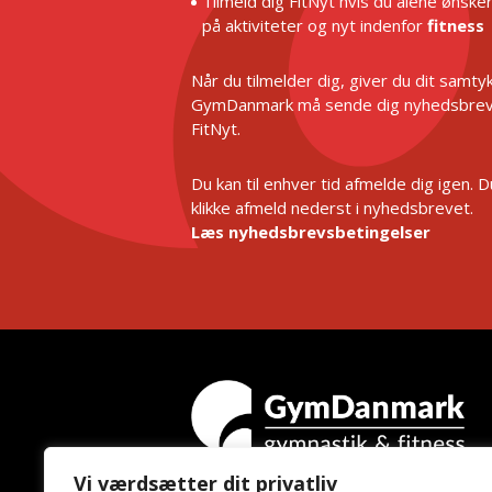
Tilmeld dig FitNyt hvis du alene ønske
på aktiviteter og nyt indenfor
fitness
Når du tilmelder dig, giver du dit samtykk
GymDanmark må sende dig nyhedsbrev
FitNyt.
Du kan til enhver tid afmelde dig igen. 
klikke afmeld nederst i nyhedsbrevet.
Læs nyhedsbrevsbetingelser
Vi værdsætter dit privatliv