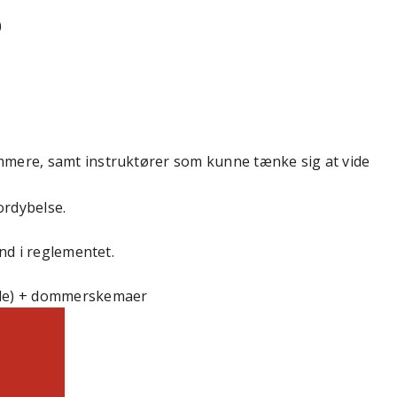
0
mmere, samt instruktører som kunne tænke sig at vide
fordybelse.
ind i reglementet.
ele) + dommerskemaer