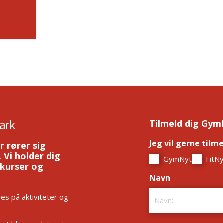
ark
Tilmeld dig Gym
Jeg vil gerne tilm
r rører sig
 Vi holder dig
GymNyt
FitNy
 kurser og
Navn
*
es på aktiviteter og