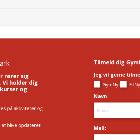
ark
Tilmeld dig Gym
Jeg vil gerne tilm
r rører sig
 Vi holder dig
GymNyt
FitNy
 kurser og
Navn
*
es på aktiviteter og
r at blive opdateret
Mail:
*