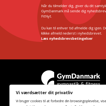
Når du tilmelder dig, giver du dit samtykk
GymDanmark må sende dig nyhedsbrev
FitNyt.
Du kan til enhver tid afmelde dig igen. 
klikke afmeld nederst i nyhedsbrevet.
Læs nyhedsbrevsbetingelser
Vi værdsætter dit privatliv
GymDanmark
Vi bruger cookies til at forbedre din browsingoplevelse, vis