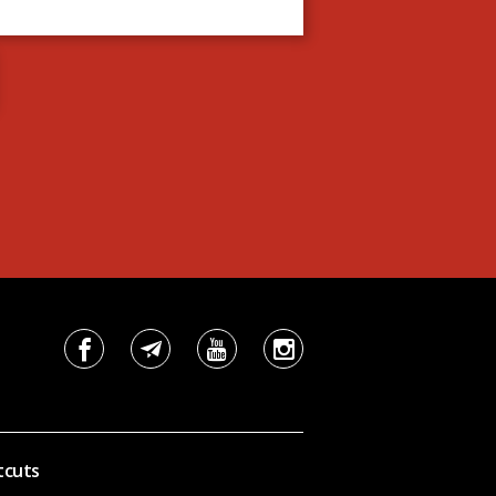
tcuts