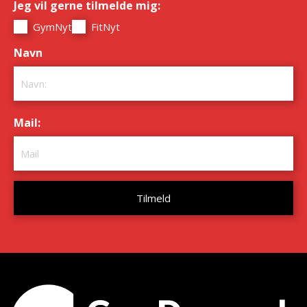
Jeg vil gerne tilmelde mig:
*
GymNyt
FitNyt
Navn
*
Mail:
*