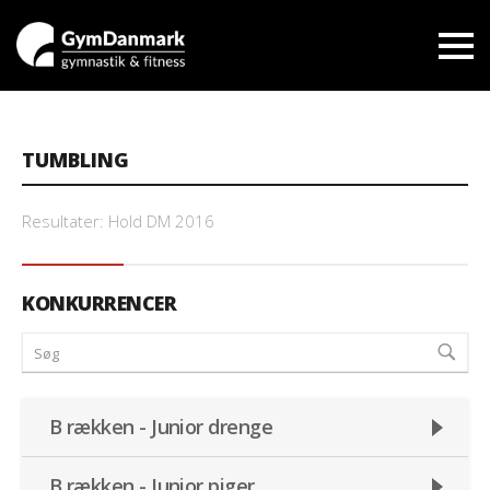
TUMBLING
Resultater: Hold DM 2016
KONKURRENCER
B rækken - Junior drenge
B rækken - Junior piger