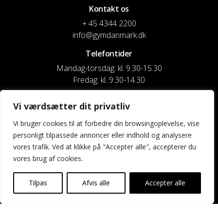
Kontakt os
+ 45 4344 2200
info@gymdanmark.dk
Telefontider
Mandag-torsdag: kl. 9.30-15.30
Fredag: kl. 9.30-14.30
CVR nr. 20916818
Vi værdsætter dit privatliv
Reg. & Kontonr.: 4180 3119119022
Vi bruger cookies til at forbedre din browsingoplevelse, vise
personligt tilpassede annoncer eller indhold og analysere
Privatlivspolitik og cookies
vores trafik. Ved at klikke på "Accepter alle", accepterer du
vores brug af cookies.
Shortcuts
Kontakt os
Tilpas
Afvis alle
Accepter alle
Kalender
Uddannelse og kurser