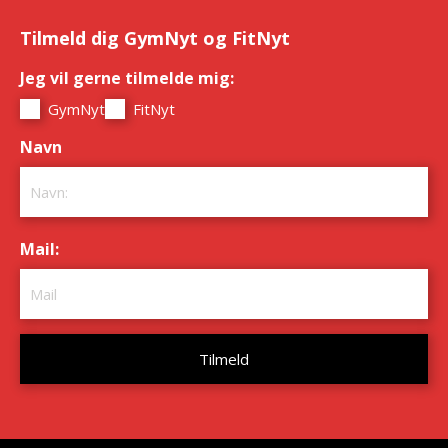
Tilmeld dig GymNyt og FitNyt
Jeg vil gerne tilmelde mig:
*
GymNyt
FitNyt
Navn
*
Mail:
*