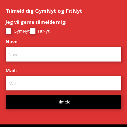
Tilmeld dig GymNyt og FitNyt
Jeg vil gerne tilmelde mig:
*
GymNyt
FitNyt
Navn
*
Mail:
*