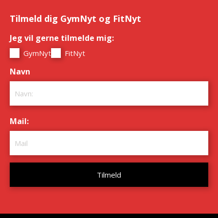
Tilmeld dig GymNyt og FitNyt
Jeg vil gerne tilmelde mig:
*
GymNyt
FitNyt
Navn
*
Mail:
*