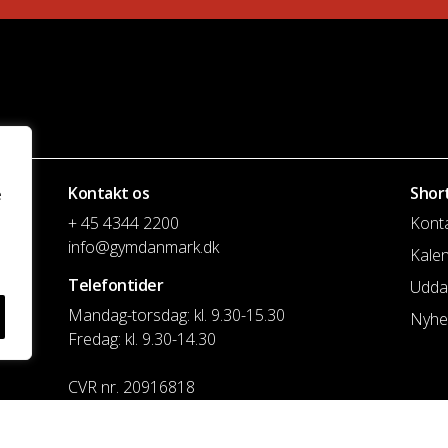
Kontakt os
Shor
e
+ 45 4344 2200
Kont
info@gymdanmark.dk
Kale
Telefontider
Udda
Mandag-torsdag: kl. 9.30-15.30
Nyhe
Fredag: kl. 9.30-14.30
CVR nr. 20916818
Reg. & Kontonr.: 4180 3119119022