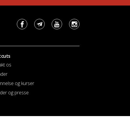
tcuts
akt os
nder
nnelse og kurser
der og presse