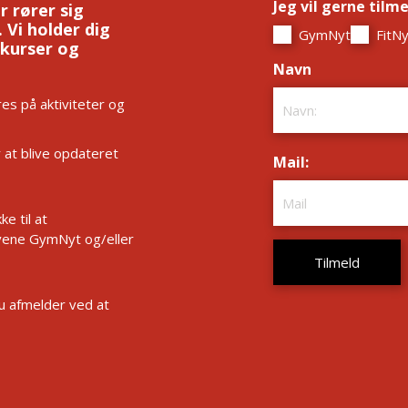
Jeg vil gerne tilm
r rører sig
 Vi holder dig
GymNyt
FitNy
 kurser og
Navn
*
es på aktiviteter og
r at blive opdateret
Mail:
*
e til at
ene GymNyt og/eller
Du afmelder ved at