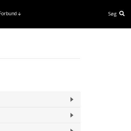
 Forbund
Søg