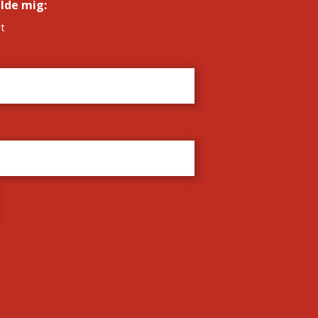
elde mig:
*
t