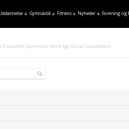
Uddannelse
Gymnastik
Fitness
Nyheder
Forening og
IG Trampoline Gymnastics World Age Group Competitions