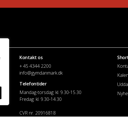
Kontakt os
Shor
e
+ 45 4344 2200
Kont
info@gymdanmark.dk
Kale
Telefontider
Udda
Mandag-torsdag: kl. 9.30-15.30
Nyhe
Fredag: kl. 9.30-14.30
CVR nr. 20916818
Reg. & Kontonr.: 4180 3119119022