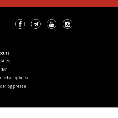
tcuts
akt os
nder
nnelse og kurser
der og presse