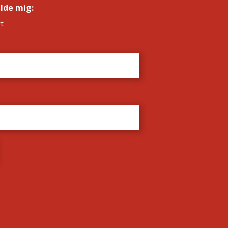
elde mig:
*
t