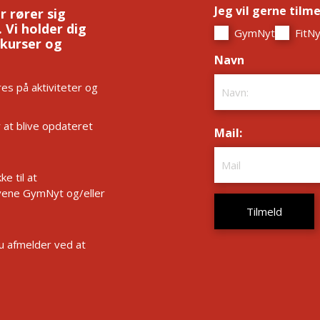
Jeg vil gerne tilm
r rører sig
 Vi holder dig
GymNyt
FitNy
 kurser og
Navn
*
es på aktiviteter og
r at blive opdateret
Mail:
*
e til at
ene GymNyt og/eller
Du afmelder ved at