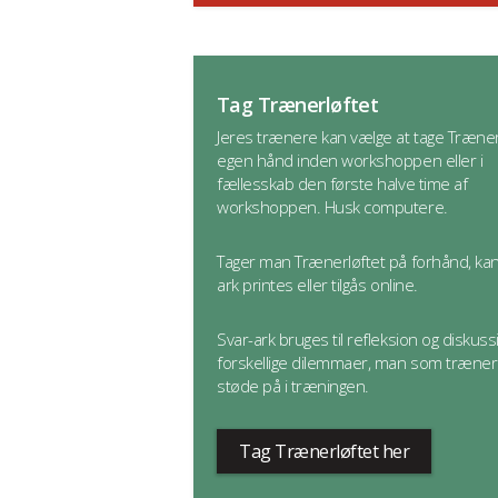
Tag Trænerløftet
Jeres trænere kan vælge at tage Træner
egen hånd inden workshoppen eller i
fællesskab den første halve time af
workshoppen. Husk computere.
Tager man Trænerløftet på forhånd, kan
ark printes eller tilgås online.
Svar-ark bruges til refleksion og diskussi
forskellige dilemmaer, man som træner
støde på i træningen.
Tag Trænerløftet her