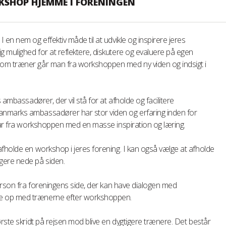
KSHOP HJEMME I FORENINGEN
en nem og effektiv måde til at udvikle og inspirere jeres
 mulighed for at reflektere, diskutere og evaluere på egen
om træner går man fra workshoppen med ny viden og indsigt i
 ambassadører, der vil stå for at afholde og facilitere
nmarks ambassadører har stor viden og erfaring inden for
går fra workshoppen med en masse inspiration og læring.
fholde en workshop i jeres forening. I kan også vælge at afholde
ere nede på siden.
person fra foreningens side, der kan have dialogen med
e op med trænerne efter workshoppen.
rste skridt på rejsen mod blive en dygtigere trænere. Det består