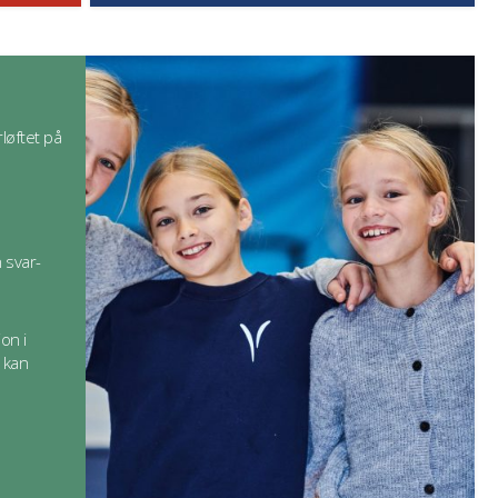
løftet på
 svar-
on i
 kan