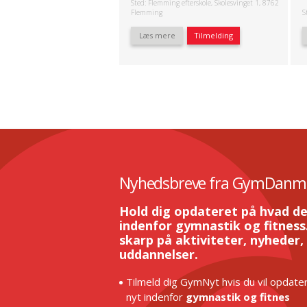
Sted: Flemming efterskole, Skolesvinget 1, 8762
Flemming
S
Læs mere
Tilmelding
Nyhedsbreve fra GymDanm
Hold dig opdateret på hvad de
indenfor gymnastik og fitness.
skarp på aktiviteter, nyheder,
uddannelser.
Tilmeld dig GymNyt hvis du vil opdater
nyt indenfor
gymnastik og fitnes