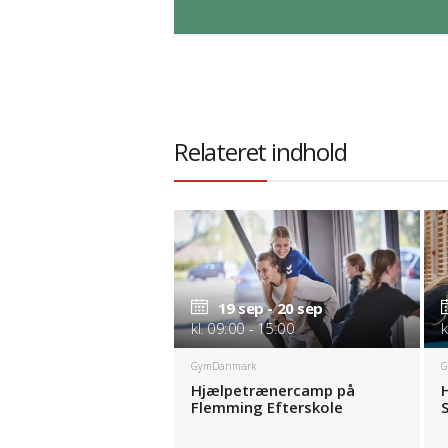
Relateret indhold
19 sep - 20 sep
kl. 09:00 - 15:00
k
GymDanmark
G
Hjælpetrænercamp på
Flemming Efterskole