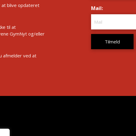
r at blive opdateret
Mail:
*
e til at
ene GymNyt og/eller
Du afmelder ved at