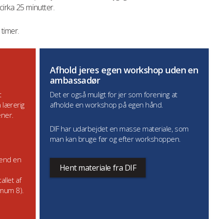
irka 25 minutter.
timer.
Afhold jeres egen workshop uden en
ambassadør
t
Det er også muligt for jer som forening at
 lærerig
afholde en workshop på egen hånd.
æner.
DIF har udarbejdet en masse materiale, som
man kan bruge før og efter workshoppen.
Send en
Hent materiale fra DIF
llet af
imum 8).