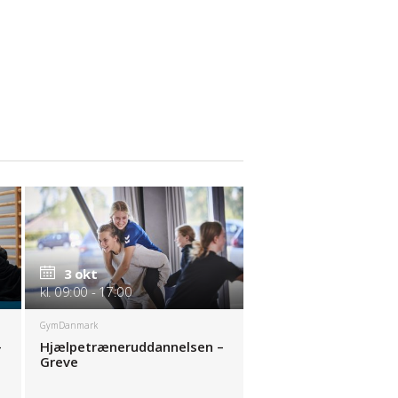
3 okt
kl. 09:00 - 17:00
GymDanmark
–
Hjælpetræneruddannelsen –
Greve