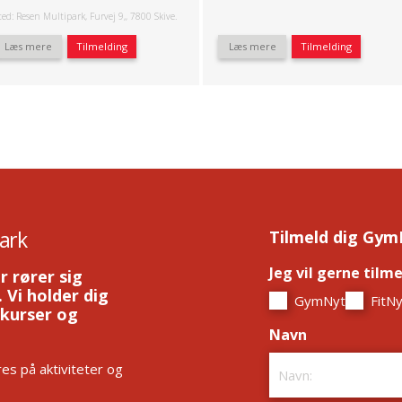
ted: Resen Multipark, Furvej 9,, 7800 Skive.
Læs mere
Tilmelding
Læs mere
Tilmelding
ark
Tilmeld dig Gym
Jeg vil gerne tilm
r rører sig
 Vi holder dig
GymNyt
FitNy
 kurser og
Navn
*
es på aktiviteter og