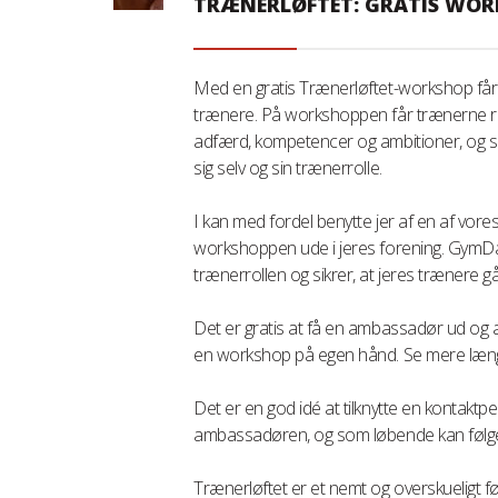
TRÆNERLØFTET: GRATIS WOR
Med en gratis Trænerløftet-workshop får I 
trænere. På workshoppen får trænerne rig
adfærd, kompetencer og ambitioner, og s
sig selv og sin trænerrolle.
I kan med fordel benytte jer af en af vores
workshoppen ude i jeres forening. GymDa
trænerrollen og sikrer, at jeres trænere 
Det er gratis at få en ambassadør ud og a
en workshop på egen hånd. Se mere læng
Det er en god idé at tilknytte en kontakt
ambassadøren, og som løbende kan følg
Trænerløftet er et nemt og overskueligt fø