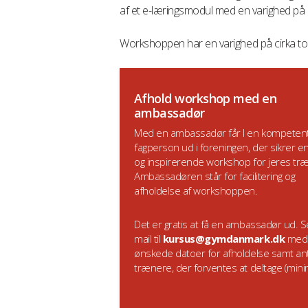
af et e-læringsmodul med en varighed på c
Workshoppen har en varighed på cirka to 
Afhold workshop med en
ambassadør
Med en ambassadør får I en kompeten
fagperson ud i foreningen, der sikrer en
og inspirerende workshop for jeres tr
Ambassadøren står for facilitering og
afholdelse af workshoppen.
Det er gratis at få en ambassadør ud. 
mail til
kursus@gymdanmark.dk
med
ønskede datoer for afholdelse samt anta
trænere, der forventes at deltage (min