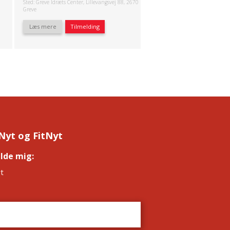
Sted: Greve Idræts Center, Lillevangsvej 88, 2670
Greve
Læs mere
Tilmelding
Nyt og FitNyt
elde mig:
*
t