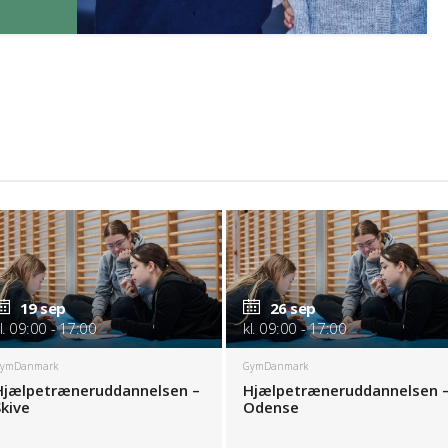
19 sep
26 sep
l. 09:00 - 17:00
kl. 09:00 - 17:00
ymDanmark
GymDanmark
Hjælpetræneruddannelsen –
Hjælpetræneruddannelsen 
Skive
Odense