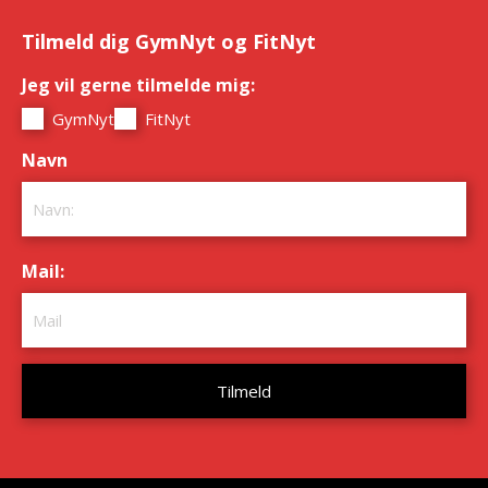
Tilmeld dig GymNyt og FitNyt
Jeg vil gerne tilmelde mig:
*
GymNyt
FitNyt
Navn
*
Mail:
*