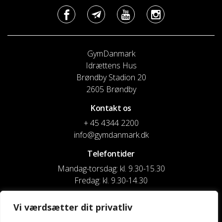
GymDanmark
Idrættens Hus
Brøndby Stadion 20
2605 Brøndby
Kontakt os
+ 45 4344 2200
info@gymdanmark.dk
Telefontider
Mandag-torsdag: kl. 9.30-15.30
Fredag: kl. 9.30-14.30
CVR nr. 20916818
Vi værdsætter dit privatliv
Reg. & Kontonr.: 4180 3119119022