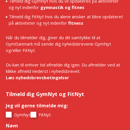
Tilmeld dig GymNyt hvis du vil opdateres på aktiviteter
og nyt indenfor
gymnastik og fitnes
Tilmeld dig FitNyt hvis du alene ønsker at blive opdateret
på aktiviteter og nyt indenfor
fitness
Når du tilmelder dig, giver du dit samtykke til at
GymDanmark må sende dig nyhedsbrevene GymNyt
og/eller FitNyt.
Du kan til enhver tid afmelde dig igen. Du afmelder ved at
klikke afmeld nederst i nyhedsbrevet.
Læs nyhedsbrevsbetingelser
Tilmeld dig GymNyt og FitNyt
Jeg vil gerne tilmelde mig:
*
GymNyt
FitNyt
Navn
*