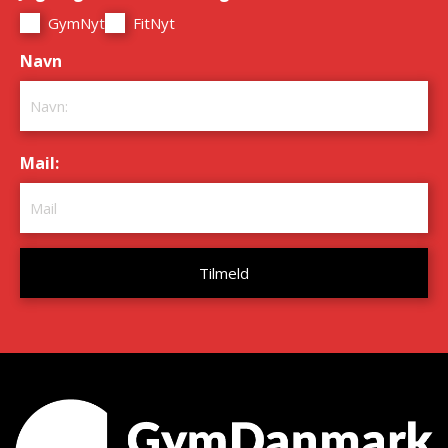
GymNyt
FitNyt
Navn
*
Mail:
*