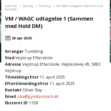
Kalender
Samling
Tumbling
VM / WAGC udtagelse 1 (Sammen med
Hold DM)
VM / WAGC udtagelse 1 (Sammen
med Hold DM)
26 apr
2025
Arrangør
Tumbling
Sted
Vejstrup Efterskole
Adresse
Vejstrup Efterskole, Højskolevej 49, 5882
Vejstrup
Tilmeldingsfrist
11. april 2025
Efter­tilmeldings­frist
11. april 2025
Kontakt
Oliver Bay
Email
oba@gymdanmark.dk
Eksternt ID
1158