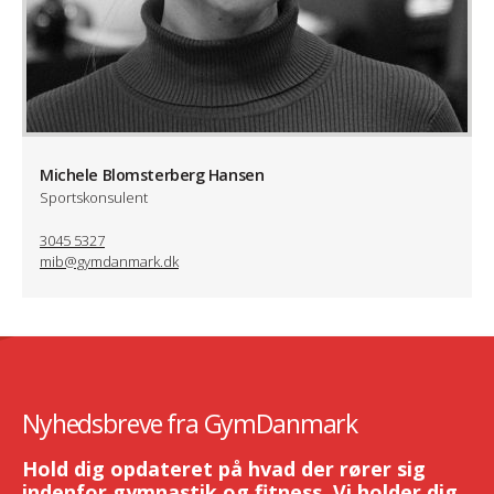
Michele Blomsterberg Hansen
Sportskonsulent
3045 5327
mib@gymdanmark.dk
Nyhedsbreve fra GymDanmark
Hold dig opdateret på hvad der rører sig
indenfor gymnastik og fitness. Vi holder dig