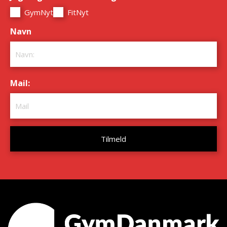
GymNyt
FitNyt
Navn
*
Mail:
*