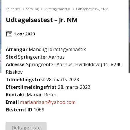
Kalender
Samling
Idrætsgymnastik
Udtagelsestest – Jr. NM
Udtagelsestest – Jr. NM
1 apr
2023
Arrangør
Mandlig Idrætsgymnastik
Sted
Springcenter Aarhus
Adresse
Springcenter Aarhus, Hvidkildevej 11, 8240
Risskov
Tilmeldingsfrist
28. marts 2023
Efter­tilmeldings­frist
28. marts 2023
Kontakt
Marian Rizan
Email
marianrizan@yahoo.com
Eksternt ID
1069
Deltagerliste